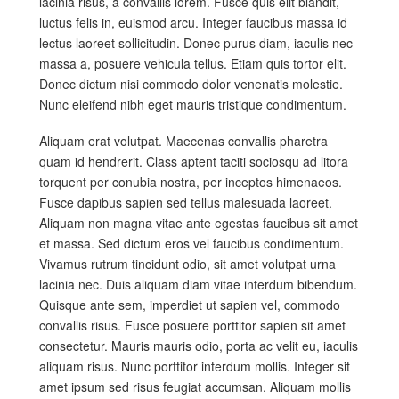
lacinia risus, a convallis lorem. Fusce quis elit blandit,
luctus felis in, euismod arcu. Integer faucibus massa id
lectus laoreet sollicitudin. Donec purus diam, iaculis nec
massa a, posuere vehicula tellus. Etiam quis tortor elit.
Donec dictum nisi commodo dolor venenatis molestie.
Nunc eleifend nibh eget mauris tristique condimentum.
Aliquam erat volutpat. Maecenas convallis pharetra
quam id hendrerit. Class aptent taciti sociosqu ad litora
torquent per conubia nostra, per inceptos himenaeos.
Fusce dapibus sapien sed tellus malesuada laoreet.
Aliquam non magna vitae ante egestas faucibus sit amet
et massa. Sed dictum eros vel faucibus condimentum.
Vivamus rutrum tincidunt odio, sit amet volutpat urna
lacinia nec. Duis aliquam diam vitae interdum bibendum.
Quisque ante sem, imperdiet ut sapien vel, commodo
convallis risus. Fusce posuere porttitor sapien sit amet
consectetur. Mauris mauris odio, porta ac velit eu, iaculis
aliquam risus. Nunc porttitor interdum mollis. Integer sit
amet ipsum sed risus feugiat accumsan. Aliquam mollis