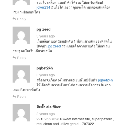
รวมโปรสล็อต แตกดี ท้าให้รวย ให้กดรับเพียบ!
joker234
มั่นใจได้เลยว่าคุณจะได้ ทดลองเล่นสล็อต
PG เกมฮิตก่อนใคร
Reply
pg zeed
3 years ago
เว็บสล็อต ยอดนิยมอันดับ 1 ที่คนเข้าเล่นเยอะที่สุดใน
ปัจจุบัน
pg zeed
รวมเกมเด็ดจากค่ายดัง ให้กดเล่น
ง่ายๆ จบในเว็บเดียวเท่านั้น
Reply
pgbet24h
3 years ago
สล็อตPGเว็บตรงไม่ผ่านเอเย่นต์ไม่มีขั้นต่ำ
pgbet24h
ให้เลือกรับความคุ้มค่าได้ตามความต้องการ ยิ่งฝาก
เยอะ ยิ่งบวกเพิ่มปัง
Reply
ติดตั้ง ais fiber
3 years ago
291026 273281Sweet internet site, super pattern ,
real clean and utilize genial . 707322