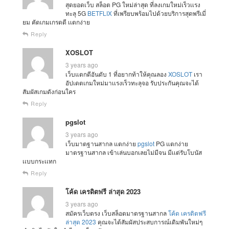
สุดยอดเว็บ สล็อต PG ใหม่ล่าสุด ที่ลงเกมใหม่เร็วเเรง
ทะลุ 5G
BETFLIX
ที่เพรียบพร้อมไปด้วยบริการสุดพรีเมี่
ยม คัดเกมเกรดดี เเตกง่าย
Reply
XOSLOT
3 years ago
เว็บแตกดีอันดับ 1 ที่อยากท้าให้คุณลอง
XOSLOT
เรา
อัปเดตเกมใหม่มาเเรงเร็วทะลุจอ รับประกันคุณจะได้
สัมผัสเกมดังก่อนใคร
Reply
pgslot
3 years ago
เว็บมาตฐานสากล แตกง่าย
pgslot
PG แตกง่าย
มาตรฐานสากล เข้าเล่นบอกเลยไม่มีจน มีเเต่รับโบนัส
เเบบกระเเทก
Reply
โค้ด เครดิตฟรี ล่าสุด 2023
3 years ago
สมัครเว็บตรง เว็บสล็อตมาตรฐานสากล
โค้ด เครดิตฟรี
ล่าสุด 2023
คุณจะได้สัมผัสประสบการณ์เดิมพันใหม่ๆ