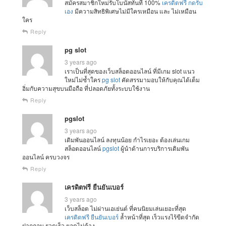
สมัครสมาชิกใหม่รับโบนัสทันที 100%
เครดิตฟรี กดรับ
เอง
มีความสิทธิพิเศษไม่มีใครเหมือน และ ไม่เหมือน
ใคร
Reply
pg slot
3 years ago
เราเป็นที่สุดของเว็บสล็อตออนไลน์ ที่มีเกม slot แนว
ใหม่ไม่ซ้ำใคร
pg slot
คัดสรรมามอบให้กับคุณได้เต็ม
อิ่มกับความสุขบนมือถือ ที่ปลอดภัยทั้งระบบใช้งาน
Reply
pgslot
3 years ago
เดิมพันออนไลน์ ลงทุนน้อย กำไรเยอะ ต้องเล่นเกม
สล็อตออนไลน์
pgslot
ผู้นำด้านการบริการเดิมพัน
ออนไลน์ ครบวงจร
Reply
เครดิตฟรี ยืนยันเบอร์
3 years ago
เว็บสล็อต ไม่ผ่านเอเย่นต์ ที่คนนิยมเล่นเยอะที่สุด
เครดิตฟรี ยืนยันเบอร์
ล้ำหน้าที่สุด เร็วแรงไร้ขีดจำกัด
ฝากถอน รวดเร็ว ยอดไม่ค้าง