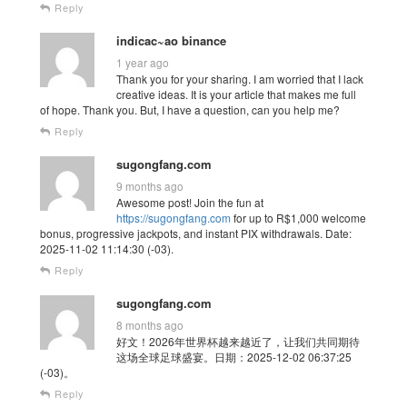
Reply
indicac~ao binance
1 year ago
Thank you for your sharing. I am worried that I lack
creative ideas. It is your article that makes me full
of hope. Thank you. But, I have a question, can you help me?
Reply
sugongfang.com
9 months ago
Awesome post! Join the fun at
https://sugongfang.com
for up to R$1,000 welcome
bonus, progressive jackpots, and instant PIX withdrawals. Date:
2025-11-02 11:14:30 (-03).
Reply
sugongfang.com
8 months ago
好文！2026年世界杯越来越近了，让我们共同期待
这场全球足球盛宴。日期：2025-12-02 06:37:25
(-03)。
Reply