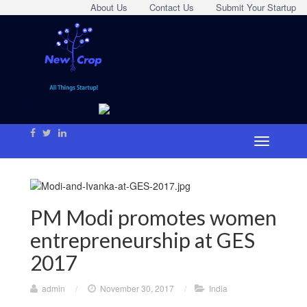
About Us
Contact Us
Submit Your Startup
PM Modi promotes women
entrepreneurship at GES
2017
admin
/
November 30, 2017
/
India