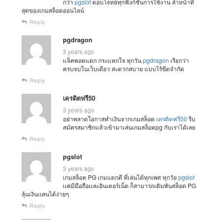
กว่า
pgslot
ตอบโจทย์ทุกฟังก์ชั่นการใช้งาน ล้ำหน้าที่
สุดของเกมสล็อตออนไลน์
Reply
pgdragon
3 years ago
แจ็คพอตแตก กระแทกใจ ทุกวัน
pgdragon
เรียกว่า
ครบจบในเว็บเดียว สะดวกสบาย แบบไร้ขีดจำกัด
Reply
เครดิตฟรี50
3 years ago
อย่าพลาดโอกาสทำเงินจากเกมสล็อต
เครดิตฟรี50
รีบ
สมัครสมาชิกแล้วเข้ามาเล่นเกมสล็อตpg กับเราได้เลย
Reply
pgslot
3 years ago
เกมสล็อต PG เกมแตกดี ที่เล่นได้ทุกเพศ ทุกวัย
pgslot
เเค่มีมือถือเเละอินเตอร์เน็ต ก็สามารถเดิมพันสล็อต PG
ลุ้นเงินเเสนได้ง่ายๆ
Reply