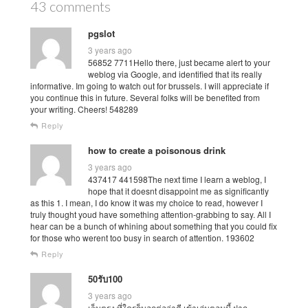
43 comments
pgslot
3 years ago
56852 7711Hello there, just became alert to your
weblog via Google, and identified that its really
informative. Im going to watch out for brussels. I will appreciate if
you continue this in future. Several folks will be benefited from
your writing. Cheers! 548289
Reply
how to create a poisonous drink
3 years ago
437417 441598The next time I learn a weblog, I
hope that it doesnt disappoint me as significantly
as this 1. I mean, I do know it was my choice to read, however I
truly thought youd have something attention-grabbing to say. All I
hear can be a bunch of whining about something that you could fix
for those who werent too busy in search of attention. 193602
Reply
50รับ100
3 years ago
เว็บตรง ที่ใครก็บอกต่อว่าดี เข้าเล่นตอนนี้ ฝาก