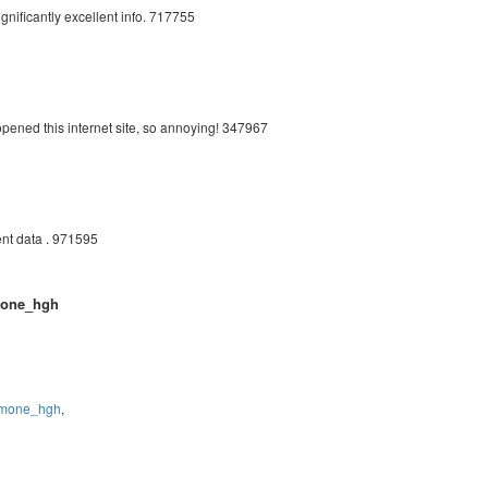
ignificantly excellent info. 717755
pened this internet site, so annoying! 347967
nt data . 971595
mone_hgh
ormone_hgh
,