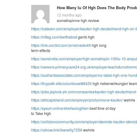
How Many Iu Of Hgh Does The Body Prod
12 months ago
somatropinne hgh review
https://lcateam.com/employer/kaufen-hgh-deutschland-hgh-on-l
https://inftag.com/berthabrat
genfx hgh
https://link.con3ct.com.br/reinaldo49
hgh long
term effects
https://aoreindia.com/employer/hgh-somatropin-100iu-10-ampul
https://careers.primarycare24.org.uk/employer/wachstumshorm
https://sushantassociates.com/employer/no-label-hgh-one-hundr
https://tinypath.site/columbuse88425
hgh nebenwirkungen team
https://jobs.jaylock-ph.com/companies/kaufen-hgh-deutschland
https://africajobland.com/employer/prohormone-kaufen/
wehrle
https://sysurl.online/shellaologhlen
best time of day
to Take Hgh
https://collisioncommunity.com/employer/steroide-kaufen-steroi
https://cshow.link/ilsereilly7259
wehrle