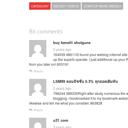
CATEGORY
RECENT VIDEOS
STARTUP NEWS WEEKLY
86 comments
buy benelli shotguns
3 years ago
164539 486110I found your weblog internet site 
up the superb operate. I just additional up your
from you later on! 603191
Reply
LSM99 คอมมิชชั่น 0.3% ทุกยอดเดิมพัน
3 years ago
798244 389335Right after study numerous the webs
blogging. I bookmarked it to my bookmark websit
likewise and tell me what you consider. 863828
Reply
u31 com
3 years ago