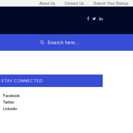
About Us
Contact Us
Submit Your Startup
STAY CONNECTED
Facebook
Twitter
Linkedin