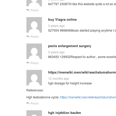
647797 230870I like this website quite a lot so s
Reply
buy Viagra online
3 years ago
527004 966846Music started playing anytime I o
Reply
penis enlargement surgery
3 years ago
863450 129932Respect to author , some excelle
Reply
https://menwiki.men/wiki/wachstumshor
12 months ago
hgh dosage for height increase
References:
Hgh testosterone cycle;
https://menwiki.men/wiki/wachstumsh
Reply
hgh injektion kaufen