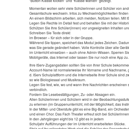
“Button Klasse klicken” und “Klasse wählen” gezeigt.
Momentan wollen sehr viele Schülerinnen und Schüler von an
Gesamtschule wechseln. Infos zu Wechselmöglichkeiten finden 
An einem Bildschirm arbeiten, sich melden, Notizen teilen. Mit
Legen Sie Rechte im Detail fest und behalten Sie mit der Histor
Schützen Sie Ihre Schüler(innen) vor ungeeigneten Inhalten und 
Schreiben Sie Texte direkt
im Browser – für sich oder in der Gruppe.
Während Sie tippen, speichert das Modul jedes Zeichen. Dadurc
was Sie gerade geändert haben. Volle Kontrolle über alle Geräte
im Unterricht einsetzen – auch ohne Admin-Wissen. Sperren Si
Mobilgeräte, das Internet oder lassen Sie nur noch eine App zu.
Ihre IServ-Zugangsdaten sollten Sie von Ihrer Schule bekomme
Account-Name ist normalerweise Ihr Vorname und Nachname, ge
d. IServ Schulplattform und die Internetseite Ihrer Schule sind z
so wie Biologiesaal und Musikraum.
Legen Sie fest, wie, wo und wann Ihre Nachrichten erscheinen sol
verbindlich.
Fordern Sie Lesebestätigungen, Zu- oder Absagen ein.
Allen Schü­lerinnen und Schülern wird in der Be­ob­achtungsstuf
zu erlernen (im Gruppenun­ter­richt, mit der Möglichkeit, das Inst
In der Mit­tel- und Oberstufe gibt es eine Big-Band, ein Orchester
und einen Chor. Das Fach Theater erfreut sich bei Schülerinnen 
In den Jahrgängen eight bis 12 gibt es in jedem
Schuljahr Auf­führungen der im Unterricht erarbei­teten Stücke.
Stolz auf ihr vollendetes Werk sind die Schüler der Gesamtschul