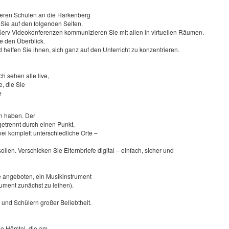
deren Schulen an die Harkenberg
Sie auf den folgenden Seiten.
 IServ-Videokonferenzen kommunizieren Sie mit allen in virtuellen Räumen.
ie den Überblick.
helfen Sie ihnen, sich ganz auf den Unterricht zu konzentrieren.
h sehen alle live,
, die Sie
e
n haben. Der
trennt durch einen Punkt,
wei komplett unterschiedliche Orte –
len. Verschicken Sie Elternbriefe digital – einfach, sicher und
e angeboten, ein Musikinstru­ment
rument zunächst zu lei­hen).
und Schü­lern großer Beliebtheit.
e Hörstel, die am