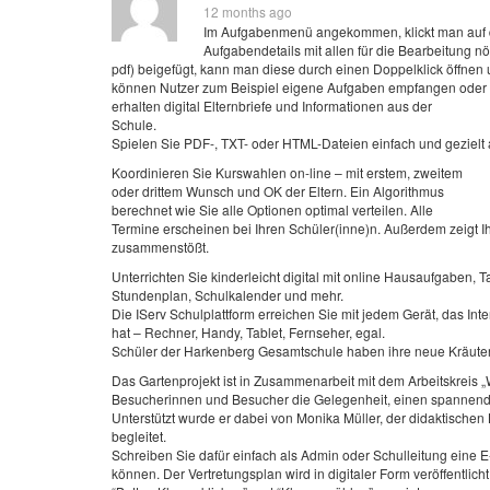
12 months ago
Im Aufgabenmenü angekommen, klickt man auf d
Aufgabendetails mit allen für die Bearbeitung nöt
pdf) beigefügt, kann man diese durch einen Doppelklick öffnen 
können Nutzer zum Beispiel eigene Aufgaben empfangen oder
erhalten digital Elternbriefe und Informationen aus der
Schule.
Spielen Sie PDF-, TXT- oder HTML-Dateien einfach und gezielt
Koordinieren Sie Kurswahlen on-line – mit erstem, zweitem
oder drittem Wunsch und OK der Eltern. Ein Algorithmus
berechnet wie Sie alle Optionen optimal verteilen. Alle
Termine erscheinen bei Ihren Schüler(inne)n. Außerdem zeigt I
zusammenstößt.
Unterrichten Sie kinderleicht digital mit online Hausaufgaben, 
Stundenplan, Schulkalender und mehr.
Die IServ Schulplattform erreichen Sie mit jedem Gerät, das Inte
hat – Rechner, Handy, Tablet, Fernseher, egal.
Schüler der Harkenberg Gesamtschule haben ihre neue Kräuters
Das Gartenprojekt ist in Zusammenarbeit mit dem Arbeitskrei
Besucherinnen und Besucher die Gelegenheit, einen spannenden 
Unterstützt wurde er dabei von Monika Müller, der didaktischen
begleitet.
Schreiben Sie dafür einfach als Admin oder Schulleitung eine E
können. Der Vertretungsplan wird in digitaler Form veröffentlich