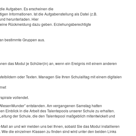
ie Aufgaben. Es erscheinen die
igen Informationen. Ist die Aufgabenstellung als Datei (z.B.
und herunterladen. Hier
 eine Rückmeldung dazu geben. Erziehungsberechtigte
 an bestimmte Gruppen aus.
hnen das Modul je Schüler(in) an, wenn ein Ereignis mit einem anderen
Tafelbildern oder Texten. Managen Sie Ihren Schulalltag mit einem digitalen
rnet
pirale vollendet.
s „WiesenWunder” entstanden. Am vergangenen Samstag hatten
Einblick in die Arbeit des Talentepools unserer Schule zu erhalten.
 Leitung der Schule, die den Talentepool maßgeblich mitentwickelt und
-Mail an und wir melden uns bei Ihnen, sobald Sie das Modul installieren
t. Wie die einzelnen Klassen zu finden sind wird unter den beiden Links