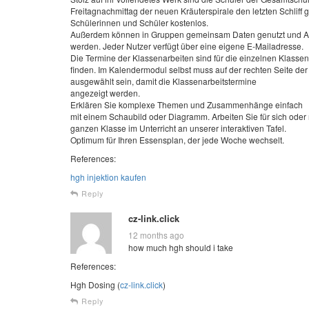
Freitagnachmittag der neuen Kräuterspirale den letzten Schliff 
Schülerinnen und Schüler kostenlos.
Außerdem können in Gruppen gemeinsam Daten genutzt und Ar
werden. Jeder Nutzer verfügt über eine eigene E-Mailadresse.
Die Termine der Klassenarbeiten sind für die einzelnen Klassen
finden. Im Kalendermodul selbst muss auf der rechten Seite de
ausgewählt sein, damit die Klassenarbeitstermine
angezeigt werden.
Erklären Sie komplexe Themen und Zusammenhänge einfach
mit einem Schaubild oder Diagramm. Arbeiten Sie für sich oder 
ganzen Klasse im Unterricht an unserer interaktiven Tafel.
Optimum für Ihren Essensplan, der jede Woche wechselt.
References:
hgh injektion kaufen
Reply
cz-link.click
12 months ago
how much hgh should i take
References:
Hgh Dosing (
cz-link.click
)
Reply