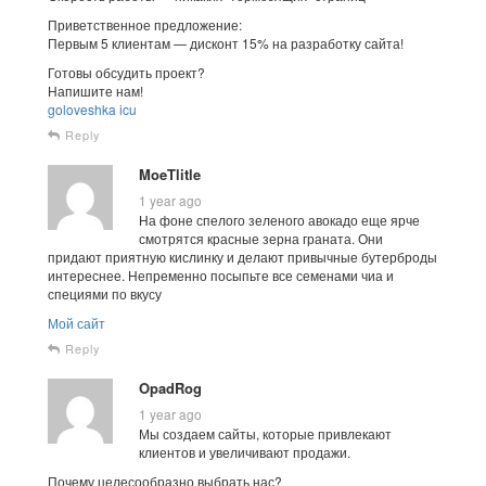
Приветственное предложение:
Первым 5 клиентам — дисконт 15% на разработку сайта!
Готовы обсудить проект?
Напишите нам!
goloveshka icu
Reply
MoeTlitle
1 year ago
На фоне спелого зеленого авокадо еще ярче
смотрятся красные зерна граната. Они
придают приятную кислинку и делают привычные бутерброды
интереснее. Непременно посыпьте все семенами чиа и
специями по вкусу
Мой сайт
Reply
OpadRog
1 year ago
Мы создаем сайты, которые привлекают
клиентов и увеличивают продажи.
Почему целесообразно выбрать нас?