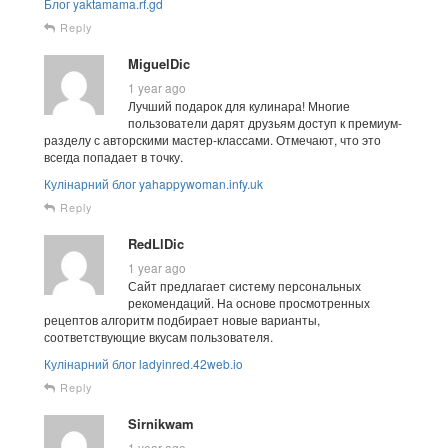
Блог yaktamama.rf.gd
Reply
MiguelDic
1 year ago
Лучший подарок для кулинара! Многие
пользователи дарят друзьям доступ к премиум-
разделу с авторскими мастер-классами. Отмечают, что это
всегда попадает в точку.
Кулінарний блог yahappywoman.infy.uk
Reply
RedLlDic
1 year ago
Сайт предлагает систему персональных
рекомендаций. На основе просмотренных
рецептов алгоритм подбирает новые варианты,
соответствующие вкусам пользователя.
Кулінарний блог ladyinred.42web.io
Reply
Sirnikwam
1 year ago