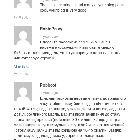
Thanks for sharing. I read many of your blog posts,
cool, your blog is very good.
Reply
RobinPaivy
1 year ago
Сделайте полоску из семян чиа. Банан
нарежьте кружочками и выложите сверху.
Добавьте также миндаль, молотую корицу, кокосовые чипсы
или кокосовую стружку
Мой блог
Reply
Pobbcof
1 year ago
Цілісний зерновий інгредієнт вимагає тривалого
часу варіння, тому його слід на ніч замочити в
теплій (40 °C) воді. Уранці воду злити, залити новою, додавши
2 ст. л. рослинного масла. Варити після закипання до стану
зерна, що відкрилося (не менше 30 хвилин). Краще для цієї
мети використовувати мультиварку, в якій час варіння менший.
Готову кашу залишити під кришкою на 10-15 хвилин. Завдяки
залитому заздалегідь маслу, зерно не злипається.