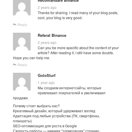
Recomandare Binance
2 years ago
Thanks for sharing. I read many of your blog posts,
cool, your blog is very good.
Reply
Referal Binance
2 years ago
Can you be more specific about the content of your
article? After reading it, I still have some doubts.
Hope you can help me.
Reply
GoloSlurf
1 year ago
Мы создаем интернетсайты, которые
привлекают покупателей и увеличивают
продажи.
Почему стоит выбрать нас?
Креативный дизайн, который удерживает взгляд
Адаптация под любые устройства (ПК, смартфоны,
планшеты)
SEO-оптимизация для роста в Google
Скорость работы — никаких “тормозящих” страниц