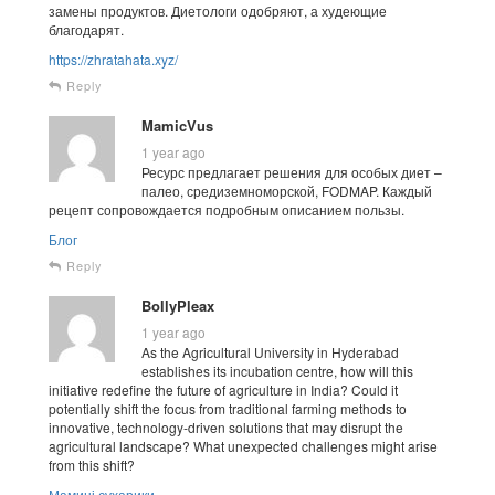
замены продуктов. Диетологи одобряют, а худеющие
благодарят.
https://zhratahata.xyz/
Reply
MamicVus
1 year ago
Ресурс предлагает решения для особых диет –
палео, средиземноморской, FODMAP. Каждый
рецепт сопровождается подробным описанием пользы.
Блог
Reply
BollyPleax
1 year ago
As the Agricultural University in Hyderabad
establishes its incubation centre, how will this
initiative redefine the future of agriculture in India? Could it
potentially shift the focus from traditional farming methods to
innovative, technology-driven solutions that may disrupt the
agricultural landscape? What unexpected challenges might arise
from this shift?
Мамині сухарики