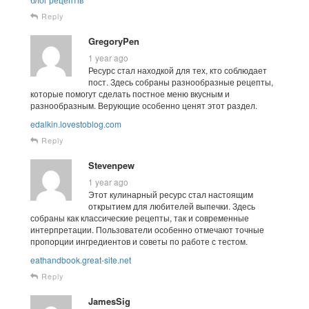
Reply
GregoryPen
1 year ago
Ресурс стал находкой для тех, кто соблюдает
пост. Здесь собраны разнообразные рецепты,
которые помогут сделать постное меню вкусным и
разнообразным. Верующие особенно ценят этот раздел.
edalkin.lovestoblog.com
Reply
Stevenpew
1 year ago
Этот кулинарный ресурс стал настоящим
открытием для любителей выпечки. Здесь
собраны как классические рецепты, так и современные
интерпретации. Пользователи особенно отмечают точные
пропорции ингредиентов и советы по работе с тестом.
eathandbook.great-site.net
Reply
JamesSig