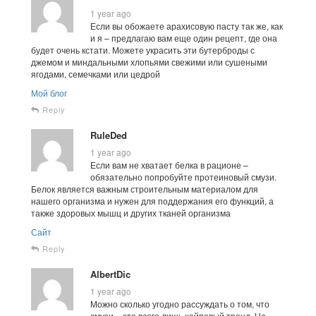
1 year ago
Если вы обожаете арахисовую пасту так же, как
и я – предлагаю вам еще один рецепт, где она
будет очень кстати. Можете украсить эти бутерброды с
джемом и миндальными хлопьями свежими или сушеными
ягодами, семечками или цедрой
Мой блог
Reply
RuleDed
1 year ago
Если вам не хватает белка в рационе –
обязательно попробуйте протеиновый смузи.
Белок является важным строительным материалом для
нашего организма и нужен для поддержания его функций, а
также здоровых мышц и других тканей организма
Сайт
Reply
AlbertDic
1 year ago
Можно сколько угодно рассуждать о том, что
смузи – это всего лишь хайповый тренд. Но