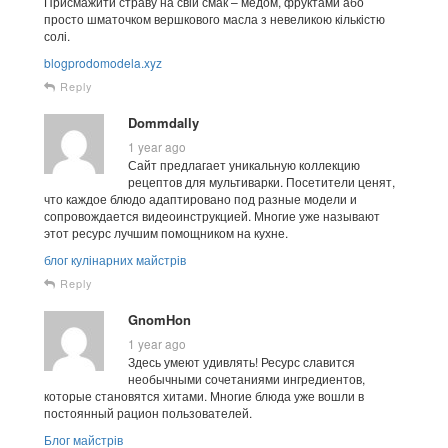
Присмажити страву на свій смак – медом, фруктами або
просто шматочком вершкового масла з невеликою кількістю
солі.
blogprodomodela.xyz
Reply
Dommdally
1 year ago
Сайт предлагает уникальную коллекцию
рецептов для мультиварки. Посетители ценят,
что каждое блюдо адаптировано под разные модели и
сопровождается видеоинструкцией. Многие уже называют
этот ресурс лучшим помощником на кухне.
блог кулінарних майстрів
Reply
GnomHon
1 year ago
Здесь умеют удивлять! Ресурс славится
необычными сочетаниями ингредиентов,
которые становятся хитами. Многие блюда уже вошли в
постоянный рацион пользователей.
Блог майстрів