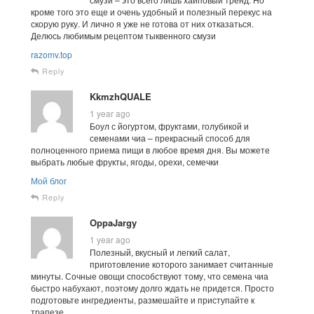
кроме того это еще и очень удобный и полезный перекус на
скорую руку. И лично я уже не готова от них отказаться.
Делюсь любимым рецептом тыквенного смузи
razomv.top
Reply
KkmzhQUALE
1 year ago
Боул с йогуртом, фруктами, голубикой и
семенами чиа – прекрасный способ для
полноценного приема пищи в любое время дня. Вы можете
выбрать любые фрукты, ягоды, орехи, семечки
Мой блог
Reply
OppaJargy
1 year ago
Полезный, вкусный и легкий салат,
приготовление которого занимает считанные
минуты. Сочные овощи способствуют тому, что семена чиа
быстро набухают, поэтому долго ждать не придется. Просто
подготовьте ингредиенты, размешайте и приступайте к
трапезе