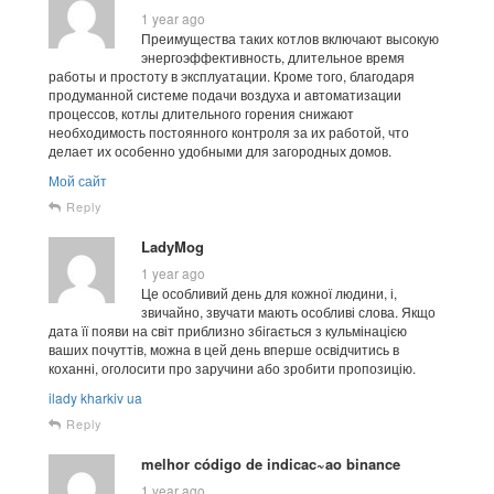
1 year ago
Преимущества таких котлов включают высокую
энергоэффективность, длительное время
работы и простоту в эксплуатации. Кроме того, благодаря
продуманной системе подачи воздуха и автоматизации
процессов, котлы длительного горения снижают
необходимость постоянного контроля за их работой, что
делает их особенно удобными для загородных домов.
Мой сайт
Reply
LadyMog
1 year ago
Це особливий день для кожної людини, і,
звичайно, звучати мають особливі слова. Якщо
дата її появи на світ приблизно збігається з кульмінацією
ваших почуттів, можна в цей день вперше освідчитись в
коханні, оголосити про заручини або зробити пропозицію.
ilady kharkiv ua
Reply
melhor código de indicac~ao binance
1 year ago