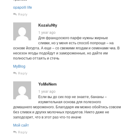
opapolli life
Reply
KozaluNty
1 year ago
Для французского парфе нужны жирные
сливки, но у меня есть способ попроще – на
основе йогурта. А еще – со свежими ягодам и семенами чиа. В
несезон ягоды подойдут и замороженные, но дайте им
полностью оттаять и стечь
MyBlog
Reply
YoMeNem
1 year ago
Если вы до сих пор не знаете, бананы –
изумительная основа для полезного
домашнего мороженого. Благодаря им можно обойтись совсем
без сливок и других молочных продуктов. Никто даже не
заподозрит, что в этот раз что-то иначе
Мой сайт
Reply