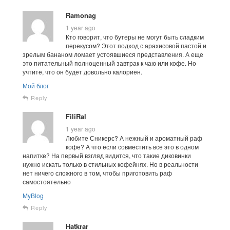
Ramonag
1 year ago
Кто говорит, что бутеры не могут быть сладким
перекусом? Этот подход с арахисовой пастой и
зрелым бананом ломает устоявшиеся представления. А еще
это питательный полноценный завтрак к чаю или кофе. Но
учтите, что он будет довольно калориен.
Мой блог
Reply
FiliRal
1 year ago
Любите Сникерс? А нежный и ароматный раф
кофе? А что если совместить все это в одном
напитке? На первый взгляд видится, что такие диковинки
нужно искать только в стильных кофейнях. Но в реальности
нет ничего сложного в том, чтобы приготовить раф
самостоятельно
MyBlog
Reply
Hatkrar