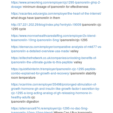
https://www.amworking.com/employer/cjc1295-ipamorelin-ghrp-2-
dosage/
minimum dosage of ipamorelin for effectiveness
https://vacantes.educergia.com/employer/the-heart-of-the-internet/
what drugs have ipamorelin in them
http://37.221.202.29/blog/index.php?entryid=19009
ipamorelin cjc
1295 cycle
https://www.monroehealthcarestaffing.com/employer/2x-blend-
tesamorelin-10mg-ipamorelin-5mg/
ipamorelin/cjc-1295
https://demanza.com/employer/comparative-analysis-of-mk677-vs-
ipamorelin-a-detailed-overview-usa-made/
valley
https://elitechefnetwork.co.uk/companies/unlocking-benefits-of-
ipamorelin-the-ultimate-guide-to-this-peptide/
valley
https://quickfixinterim.fr/employer/ipamorelin-cjc-1295-peptide-
combo-explained-for-growth-and-recovery/
ipamorelin stability
room temperature
https://vcanhire.com/employer/35498/prolonged-stimulation-of-
growth-hormone-gh-and-insulin-like-growth-factor-i-secretion-by-
cjc-1295-a-long-acting-analog-of-gh-releasing-hormone-in-
healthy-adults
cjc
ipamorelin digestion
https://alternance974.re/employer/cjc-1295-no-dac-5mg-
ipamorelin-10mg-15mg-blend/
Where Can I Buy Ipamorelin