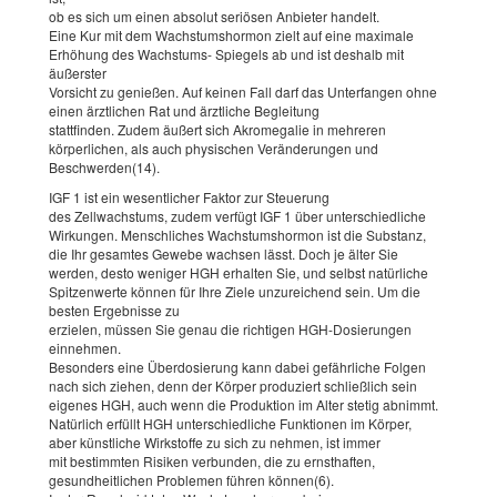
ob es sich um einen absolut seriösen Anbieter handelt.
Eine Kur mit dem Wachstumshormon zielt auf eine maximale
Erhöhung des Wachstums- Spiegels ab und ist deshalb mit
äußerster
Vorsicht zu genießen. Auf keinen Fall darf das Unterfangen ohne
einen ärztlichen Rat und ärztliche Begleitung
stattfinden. Zudem äußert sich Akromegalie in mehreren
körperlichen, als auch physischen Veränderungen und
Beschwerden(14).
IGF 1 ist ein wesentlicher Faktor zur Steuerung
des Zellwachstums, zudem verfügt IGF 1 über unterschiedliche
Wirkungen. Menschliches Wachstumshormon ist die Substanz,
die Ihr gesamtes Gewebe wachsen lässt. Doch je älter Sie
werden, desto weniger HGH erhalten Sie, und selbst natürliche
Spitzenwerte können für Ihre Ziele unzureichend sein. Um die
besten Ergebnisse zu
erzielen, müssen Sie genau die richtigen HGH-Dosierungen
einnehmen.
Besonders eine Überdosierung kann dabei gefährliche Folgen
nach sich ziehen, denn der Körper produziert schließlich sein
eigenes HGH, auch wenn die Produktion im Alter stetig abnimmt.
Natürlich erfüllt HGH unterschiedliche Funktionen im Körper,
aber künstliche Wirkstoffe zu sich zu nehmen, ist immer
mit bestimmten Risiken verbunden, die zu ernsthaften,
gesundheitlichen Problemen führen können(6).