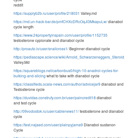
reddit
https://supplyb2b.ru/user/profile/218031
Valley.md
https://md.un-hack-bar.de/pmfCHXcDRcOqJl3MkapuLw/
dianabol
cycle length
https://www.24propertyinspain.com/user/profile/1152735
testosterone cypionate and dianabol cycle
http://proauto.lv/user/snailcross1/
Beginner dianabol cycle
https://pediascape.science/wiki/Arnold_Schwarzeneggers_Steroid_Cycl
Valley.Md
https://squareblogs.net/carbonbus0/high-10-anadrol-cycles-for-
bulking-and-slicing
what to take with dianabol cycle
https://classifieds.ocala-news.com/author/advicejar9
dianabol and
Testosterone cycle
https://duvidas.construfy.com.br/user/paincredit18
dianabol
and test cycle
http://09vodostok.ru/user/cablenews11/
testosterone and dianabol
cycle
https://test.najaed.com/user/plainpyjama9
Dianabol sustanon
Cycle