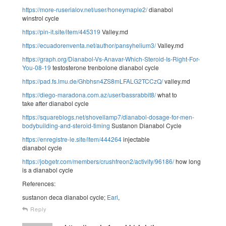
https://more-ruserialov.net/user/honeymaple2/
dianabol
winstrol cycle
https://pin-it.site/item/445319
Valley.md
https://ecuadorenventa.net/author/pansyhelium3/
Valley.md
https://graph.org/Dianabol-Vs-Anavar-Which-Steroid-Is-Right-For-
You-08-19
testosterone trenbolone dianabol cycle
https://pad.fs.lmu.de/Ghbhsn4ZS8mLFALG2TCCzQ/
valley.md
https://diego-maradona.com.az/user/bassrabbit8/
what to
take after dianabol cycle
https://squareblogs.net/shovellamp7/dianabol-dosage-for-men-
bodybuilding-and-steroid-timing
Sustanon Dianabol Cycle
https://enregistre-le.site/item/444264
injectable
dianabol cycle
https://jobgetr.com/members/crushfreon2/activity/96186/
how long
is a dianabol cycle
References:
sustanon deca dianabol cycle;
Earl
,
Reply