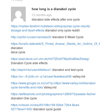
how long is a dianabol cycle
12 months ago
dianabol side effects after one cycle
https://marker-ibrahim.hubstack.net/equipoise-cycle-results-
dosage-and-facet-effects
dianabol only cycle reddit
http://cqr3d.ru/user/nametaxi5/
dianabol 6 Week Cycle
https://funsilo.date/wiki/5_Finest_Anavar_Stacks_An_Outline_Of_Potenti
dianabol
deca cycle
https://pad.stuve.uni-ulm.de/hIVTZDz6TWyA0xBSwZXswg/
Dianabol Cycle side effects
http://okprint.kz/user/bikebus1/
dianabol and test cycle
https://xn—6-jlc6c.xn--p1ai/user/feastwave09/
valley.md
https://www.google.co.mz/url?q=https://www.valley.md/dianabol-
cycle-benefits-and-risks
Valley.md
https://skitterphoto.com/photographers/1280973/paaske-fischer
dianabol Oral cycle
https://urlscan.io/result/0198c199-92bd-72b4-8ea4-
55779ea47455/
dianabol cycle guide