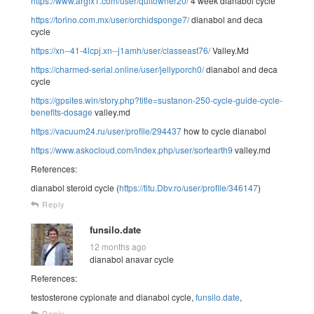
https://www.argfx1.com/user/quitowner20/
4 week dianabol cycle
https://torino.com.mx/user/orchidsponge7/
dianabol and deca
cycle
https://xn--41-4lcpj.xn--j1amh/user/classeast76/
Valley.Md
https://charmed-serial.online/user/jellyporch0/
dianabol and deca
cycle
https://gpsites.win/story.php?title=sustanon-250-cycle-guide-cycle-
benefits-dosage
valley.md
https://vacuum24.ru/user/profile/294437
how to cycle dianabol
https://www.askocloud.com/index.php/user/sortearth9
valley.md
References:
dianabol steroid cycle (
https://titu.Dbv.ro/user/profile/346147
)
Reply
funsilo.date
12 months ago
dianabol anavar cycle
References:
testosterone cypionate and dianabol cycle,
funsilo.date
,
Reply