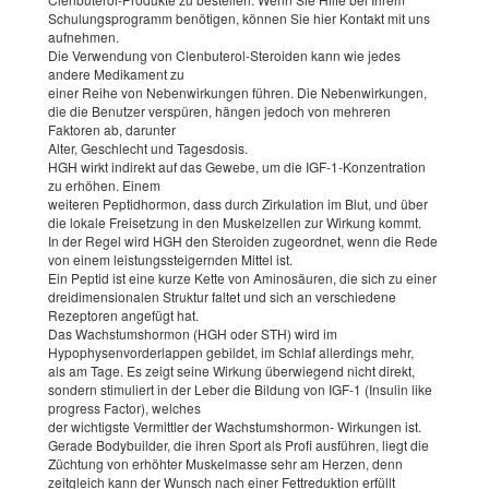
Schulungsprogramm benötigen, können Sie hier Kontakt mit uns
aufnehmen.
Die Verwendung von Clenbuterol-Steroiden kann wie jedes
andere Medikament zu
einer Reihe von Nebenwirkungen führen. Die Nebenwirkungen,
die die Benutzer verspüren, hängen jedoch von mehreren
Faktoren ab, darunter
Alter, Geschlecht und Tagesdosis.
HGH wirkt indirekt auf das Gewebe, um die IGF-1-Konzentration
zu erhöhen. Einem
weiteren Peptidhormon, dass durch Zirkulation im Blut, und über
die lokale Freisetzung in den Muskelzellen zur Wirkung kommt.
In der Regel wird HGH den Steroiden zugeordnet, wenn die Rede
von einem leistungssteigernden Mittel ist.
Ein Peptid ist eine kurze Kette von Aminosäuren, die sich zu einer
dreidimensionalen Struktur faltet und sich an verschiedene
Rezeptoren angefügt hat.
Das Wachstumshormon (HGH oder STH) wird im
Hypophysenvorderlappen gebildet, im Schlaf allerdings mehr,
als am Tage. Es zeigt seine Wirkung überwiegend nicht direkt,
sondern stimuliert in der Leber die Bildung von IGF-1 (Insulin like
progress Factor), welches
der wichtigste Vermittler der Wachstumshormon- Wirkungen ist.
Gerade Bodybuilder, die ihren Sport als Profi ausführen, liegt die
Züchtung von erhöhter Muskelmasse sehr am Herzen, denn
zeitgleich kann der Wunsch nach einer Fettreduktion erfüllt