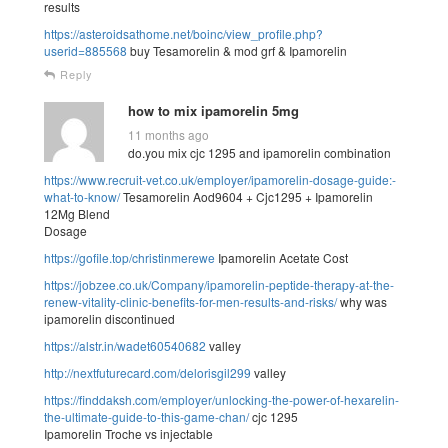
results
https://asteroidsathome.net/boinc/view_profile.php?
userid=885568
buy Tesamorelin & mod grf & Ipamorelin
Reply
how to mix ipamorelin 5mg
11 months ago
do.you mix cjc 1295 and ipamorelin combination
https://www.recruit-vet.co.uk/employer/ipamorelin-dosage-guide:-
what-to-know/
Tesamorelin Aod9604 + Cjc1295 + Ipamorelin
12Mg Blend
Dosage
https://gofile.top/christinmerewe
Ipamorelin Acetate Cost
https://jobzee.co.uk/Company/ipamorelin-peptide-therapy-at-the-
renew-vitality-clinic-benefits-for-men-results-and-risks/
why was
ipamorelin discontinued
https://alstr.in/wadet60540682
valley
http://nextfuturecard.com/delorisgil299
valley
https://finddaksh.com/employer/unlocking-the-power-of-hexarelin-
the-ultimate-guide-to-this-game-chan/
cjc 1295
Ipamorelin Troche vs injectable