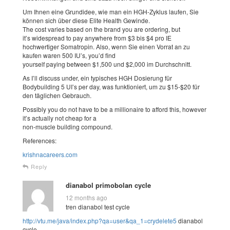
Um Ihnen eine Grundidee, wie man ein HGH-Zyklus laufen, Sie
können sich über diese Elite Health Gewinde.
The cost varies based on the brand you are ordering, but
it’s widespread to pay anywhere from $3 bis $4 pro IE
hochwertiger Somatropin. Also, wenn Sie einen Vorrat an zu
kaufen waren 500 IU’s, you’d find
yourself paying between $1,500 und $2,000 im Durchschnitt.
As I’ll discuss under, ein typisches HGH Dosierung für
Bodybuilding 5 UI’s per day, was funktioniert, um zu $15-$20 für
den täglichen Gebrauch.
Possibly you do not have to be a millionaire to afford this, however
it’s actually not cheap for a
non-muscle building compound.
References:
krishnacareers.com
Reply
dianabol primobolan cycle
12 months ago
tren dianabol test cycle
http://vtu.me/java/index.php?qa=user&qa_1=crydelete5
dianabol
cycle