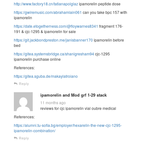
http://www.factory18.cn/tatianapolglaz
ipamorelin peptide dose
https://gwiremusic.com/abrahamlain061
can you take bpc 157 with
ipamorelin
https://date.etogetherness.com/@floywarnes8341
fragment 176-
191 & cjc-1295 & ipamorelin for sale
https://git.jackbondpreston.me/janisbanner170
ipamorelin before
bed
https://gitea.systemsbridge.ca/shanigresham94
cjc-1295
ipamorelin purchase online
References:
https://gitea.sguba.de/makaylatroiano
Reply
ipamorelin and Mod grf 1-29 stack
11 months ago
reviews for cjc ipamorelin vial oubre medical
References:
https://alumni.tu-sofia.bg/employer/hexarelin-the-new-cjc-1295-
ipamorelin-combination/
Reply