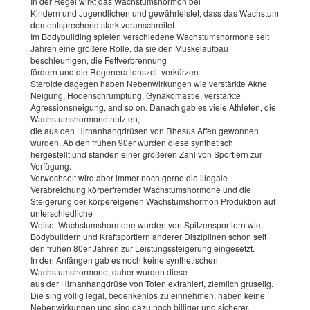
In der Regel wirkt das Wachstumshormon bei
Kindern und Jugendlichen und gewährleistet, dass das Wachstum
dementsprechend stark voranschreitet.
Im Bodybuilding spielen verschiedene Wachstumshormone seit
Jahren eine größere Rolle, da sie den Muskelaufbau
beschleunigen, die Fettverbrennung
fördern und die Regenerationszeit verkürzen.
Steroide dagegen haben Nebenwirkungen wie verstärkte Akne
Neigung, Hodenschrumpfung, Gynäkomastie, verstärkte
Agressionsneigung, and so on. Danach gab es viele Athleten, die
Wachstumshormone nutzten,
die aus den Hirnanhangdrüsen von Rhesus Affen gewonnen
wurden. Ab den frühen 90er wurden diese synthetisch
hergestellt und standen einer größeren Zahl von Sportlern zur
Verfügung.
Verwechselt wird aber immer noch gerne die illegale
Verabreichung körperfremder Wachstumshormone und die
Steigerung der körpereigenen Wachstumshormon Produktion auf
unterschiedliche
Weise. Wachstumshormone wurden von Spitzensportlern wie
Bodybuildern und Kraftsportlern anderer Disziplinen schon seit
den frühen 80er Jahren zur Leistungssteigerung eingesetzt.
In den Anfängen gab es noch keine synthetischen
Wachstumshormone, daher wurden diese
aus der Hirnanhangdrüse von Toten extrahiert, ziemlich gruselig.
Die sing völlig legal, bedenkenlos zu einnehmen, haben keine
Nebenwirkungen und sind dazu noch billiger und sicherer.