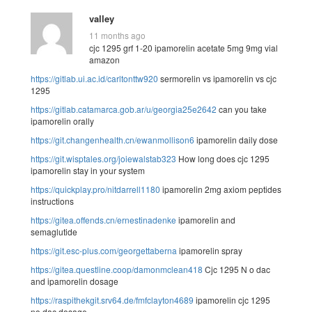
valley
11 months ago
cjc 1295 grf 1-20 ipamorelin acetate 5mg 9mg vial
amazon
https://gitlab.ui.ac.id/carltonttw920
sermorelin vs ipamorelin vs cjc
1295
https://gitlab.catamarca.gob.ar/u/georgia25e2642
can you take
ipamorelin orally
https://git.changenhealth.cn/ewanmollison6
ipamorelin daily dose
https://git.wisptales.org/joiewalstab323
How long does cjc 1295
ipamorelin stay in your system
https://quickplay.pro/nitdarrell1180
ipamorelin 2mg axiom peptides
instructions
https://gitea.offends.cn/ernestinadenke
ipamorelin and
semaglutide
https://git.esc-plus.com/georgettaberna
ipamorelin spray
https://gitea.questline.coop/damonmclean418
Cjc 1295 N o dac
and ipamorelin dosage
https://raspithekgit.srv64.de/fmfclayton4689
ipamorelin cjc 1295
no dac dosage