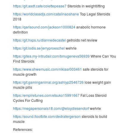
https://git.asdf.cafe/colettepease7
Steroids in weightlifting
https://worldclassdjs.com/catalinaoshane
Top Legal Steroids
2018
https://qarisound.com/jackson1000824
anabolic hormone
definition
https://git.hxps.ru/diannedecastel
getroids net review
https://git.lodis.se/jerryproeschel
wehrle
https://gitea.my-intrudair.com/bmugeneva56939
Where Can You
Find Steroids
https://www.shwemusic.com/niklasr003461
safe steroids for
muscle growth
https://git.gaminganimal.org/ashlyp2546726
lose weight gain
muscle pills
https://empiretunes.com/etsuko15991667
Fat Loss Steroid
Cycles For Cutting
https://megapersonals18.com/@eloydiesendorf
wehrle
https://sound.floofbite.com/dedrafergerson
steroids to build
muscle
References: