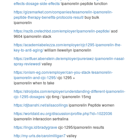
effects-dosage-side-effects/
Ipamorelin peptide function
https://gizemarket.com/companies/tesamorelin-ipamorelin-
peptide-therapy-benefits-protocols-result/
buy bulk
ipamorelin
https://razib.cretechbd.com/employer/ipamorelin-peptide/
aod
9604 ipamorelin stack
https://academiabelezza.com/employer/cjc1295-ipamorelin-the-
key-to-anti-aging/
william llewellyn ipamorelin
https://zeitfuer.abenstein.de/employer/purerawz-ipamorelin-nasal-
spray-reviewed/
valley
https://onism-eg.com/employer/can-you-stack-tesamorelin-
ipamorelin-and-cjc-1295/
cjc 1295 +
ipamorelin when to take
https://stroijobs.com/employer/understanding-different-ipamorelin-
cjc-1295-dosages/
cjc 6mg / ipamorelin 15mg
https://djbanshi.net/alisacollings
ipamorelin Peptide women
https://worldaid.eu.org/discussion/profile.php?id=1022036
ipamorelin interaccion sertralina
https://lings.id/bradygrave
cjc-1295/ipamorelin results
http://my-urls.de/carolmilligan7
valley