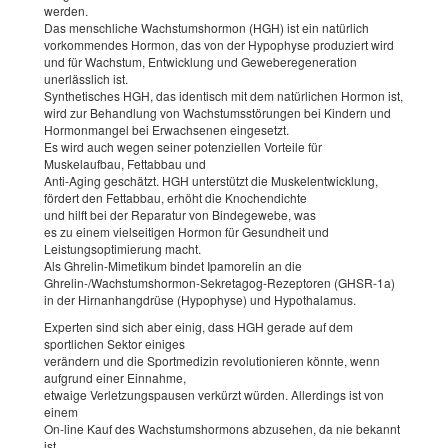
werden.
Das menschliche Wachstumshormon (HGH) ist ein natürlich
vorkommendes Hormon, das von der Hypophyse produziert wird
und für Wachstum, Entwicklung und Geweberegeneration
unerlässlich ist.
Synthetisches HGH, das identisch mit dem natürlichen Hormon ist,
wird zur Behandlung von Wachstumsstörungen bei Kindern und
Hormonmangel bei Erwachsenen eingesetzt.
Es wird auch wegen seiner potenziellen Vorteile für
Muskelaufbau, Fettabbau und
Anti-Aging geschätzt. HGH unterstützt die Muskelentwicklung,
fördert den Fettabbau, erhöht die Knochendichte
und hilft bei der Reparatur von Bindegewebe, was
es zu einem vielseitigen Hormon für Gesundheit und
Leistungsoptimierung macht.
Als Ghrelin-Mimetikum bindet Ipamorelin an die
Ghrelin-/Wachstumshormon-Sekretagog-Rezeptoren (GHSR-1a)
in der Hirnanhangdrüse (Hypophyse) und Hypothalamus.
Experten sind sich aber einig, dass HGH gerade auf dem
sportlichen Sektor einiges
verändern und die Sportmedizin revolutionieren könnte, wenn
aufgrund einer Einnahme,
etwaige Verletzungspausen verkürzt würden. Allerdings ist von
einem
On-line Kauf des Wachstumshormons abzusehen, da nie bekannt
ist,