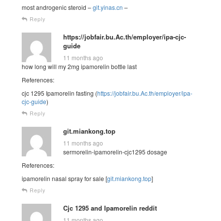
most androgenic steroid –
git.yinas.cn
–
Reply
https://jobfair.bu.Ac.th/employer/ipa-cjc-
guide
11 months ago
how long will my 2mg ipamorelin bottle last
References:
cjc 1295 Ipamorelin fasting (
https://jobfair.bu.Ac.th/employer/ipa-
cjc-guide
)
Reply
git.miankong.top
11 months ago
sermorelin-ipamorelin-cjc1295 dosage
References:
ipamorelin nasal spray for sale [
git.miankong.top
]
Reply
Cjc 1295 and Ipamorelin reddit
11 months ago