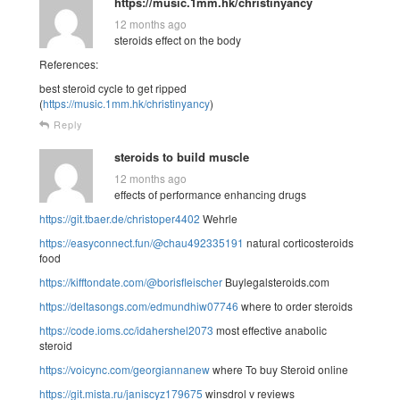
https://music.1mm.hk/christinyancy
12 months ago
steroids effect on the body
References:
best steroid cycle to get ripped
(
https://music.1mm.hk/christinyancy
)
Reply
steroids to build muscle
12 months ago
effects of performance enhancing drugs
https://git.tbaer.de/christoper4402
Wehrle
https://easyconnect.fun/@chau492335191
natural corticosteroids
food
https://kifftondate.com/@borisfleischer
Buylegalsteroids.com
https://deltasongs.com/edmundhiw07746
where to order steroids
https://code.ioms.cc/idahershel2073
most effective anabolic
steroid
https://voicync.com/georgiannanew
where To buy Steroid online
https://git.mista.ru/janiscyz179675
winsdrol v reviews