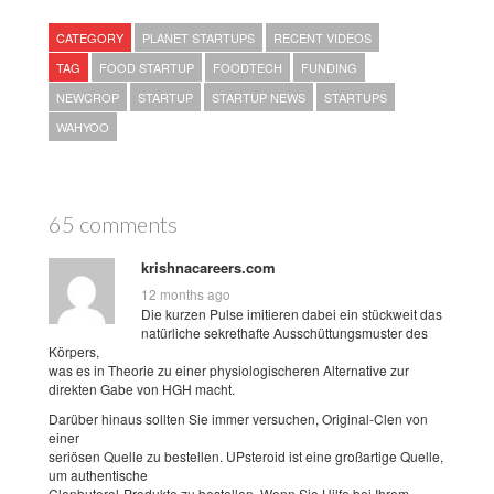
CATEGORY
PLANET STARTUPS
RECENT VIDEOS
TAG
FOOD STARTUP
FOODTECH
FUNDING
NEWCROP
STARTUP
STARTUP NEWS
STARTUPS
WAHYOO
65 comments
krishnacareers.com
12 months ago
Die kurzen Pulse imitieren dabei ein stückweit das
natürliche sekrethafte Ausschüttungsmuster des
Körpers,
was es in Theorie zu einer physiologischeren Alternative zur
direkten Gabe von HGH macht.
Darüber hinaus sollten Sie immer versuchen, Original-Clen von
einer
seriösen Quelle zu bestellen. UPsteroid ist eine großartige Quelle,
um authentische
Clenbuterol-Produkte zu bestellen. Wenn Sie Hilfe bei Ihrem