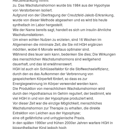
Herzerkrankung nimmt
zu. Das Wachstumshormon wurde bis 1984 aus der Hypohyse
von Verstorbenen isoliert.
Aufgrund von der Übertragung der Creutzfeld-Jakob-Erkrankung,
wurde von dieser Methode abgesehen und es wird bis heute
synthetisch im Labor hergestellt.
Wie der Name bereits sagt, handelt es sich um insulin-ähnliche
Wachstumsfaktoren.
Um einen echten Nutzen zu erzielen, sind 16 Wochen im
Allgemeinen die minimale Zeit, die Sie mit HGH ergänzen
möchten, wobei 6 Monate weitaus optimaler sind.
Während dies teuer sein kann, bedenken Sie dies; Die Wirkungen
des menschlichen Wachstumshormons sind weitgehend
dauerhaft, und das ist erwähnenswert.
HGH ist auch ein Schlüsselfaktor für die Stoffwechseleffizienz,
durch den es das Aufkommen der Verbrennung von
gespeichertem Körperfett fördert, so dass es zur
Energiegewinnung im Körper verwendet werden kann.
Die Produktion von menschlichem Wachstumshormon wird
durch den Hypothalamus im Gehirn reguliert, der bestimmt, wie
viel HGH in und von der Hypophyse produziert wird.
Vor dieser Zeit war die einzige Möglichkeit, menschliches
Wachstumshormon zur Therapie zu erhalten, die direkte
Extraktion von Leichen aus der Hypophyse;
eine oft gefährliche und unhygienische Praxis.
In den späten 1990er und frühen 2000er Jahren warfare HGH in
biosynthetischer Kind jedoch hoch