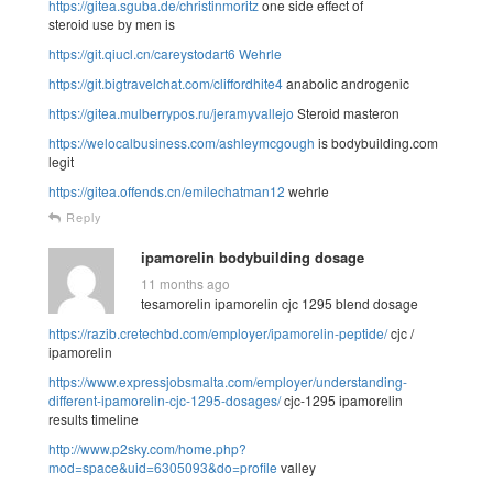
https://gitea.sguba.de/christinmoritz
one side effect of
steroid use by men is
https://git.qiucl.cn/careystodart6
Wehrle
https://git.bigtravelchat.com/cliffordhite4
anabolic androgenic
https://gitea.mulberrypos.ru/jeramyvallejo
Steroid masteron
https://welocalbusiness.com/ashleymcgough
is bodybuilding.com
legit
https://gitea.offends.cn/emilechatman12
wehrle
Reply
ipamorelin bodybuilding dosage
11 months ago
tesamorelin ipamorelin cjc 1295 blend dosage
https://razib.cretechbd.com/employer/ipamorelin-peptide/
cjc /
ipamorelin
https://www.expressjobsmalta.com/employer/understanding-
different-ipamorelin-cjc-1295-dosages/
cjc-1295 ipamorelin
results timeline
http://www.p2sky.com/home.php?
mod=space&uid=6305093&do=profile
valley