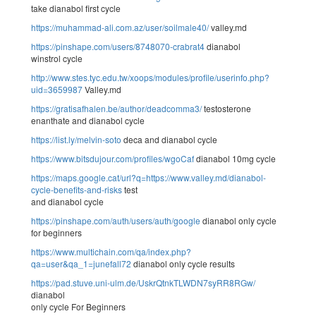
take dianabol first cycle
https://muhammad-ali.com.az/user/soilmale40/
valley.md
https://pinshape.com/users/8748070-crabrat4
dianabol
winstrol cycle
http://www.stes.tyc.edu.tw/xoops/modules/profile/userinfo.php?
uid=3659987
Valley.md
https://gratisafhalen.be/author/deadcomma3/
testosterone
enanthate and dianabol cycle
https://list.ly/melvin-soto
deca and dianabol cycle
https://www.bitsdujour.com/profiles/wgoCaf
dianabol 10mg cycle
https://maps.google.cat/url?q=https://www.valley.md/dianabol-
cycle-benefits-and-risks
test
and dianabol cycle
https://pinshape.com/auth/users/auth/google
dianabol only cycle
for beginners
https://www.multichain.com/qa/index.php?
qa=user&qa_1=junefall72
dianabol only cycle results
https://pad.stuve.uni-ulm.de/UskrQtnkTLWDN7syRR8RGw/
dianabol
only cycle For Beginners