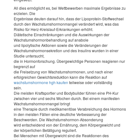
All dies ermöglicht es, bei Wettbewerben maximale Ergebnisse zu
erzielen. Die
Ergebnisse deuten darauf hin, dass der Lipoprotein-Stoffwechsel
durch den Wachstumshormonmangel verändert wird, was das
Risiko für Herz-Kreislauf-Erkrankungen erhöht.
Diätetische Einschränkungen und die Auswirkungen der
Wachstumshormonbehandlung auf anabole
und lipolytische Aktionen sowie die Veränderungen der
Wachstumshormonsekretion und des Insulins wurden in einer
Studie untersucht,
die in Hormonforschung. Übergewichtige Personen reagieren nur
begrenzt auf
die Freisetzung von Wachstumshormonen, und nach einer
erfolgreichen Gewichtsreduktion kann die Reaktion auf
wachstumshormone hgh kaufen
teilweise oder vollständig
sein.
Die meisten Kraftsportler und Bodybuilder führen eine PH-Kur
zwischen vier und sechs Wochen durch. Bei einem manifesten
Wachstumshormonmangel bringt
eine Therapie durch medikamentöse Verabreichung des Hormons
in den meisten Fällen eine deutliche Verbesserung der
Beschwerden. Die Wachstumshormon-Absonderung
wird entscheidend von der Ernährung, dem Körpergewicht und
der körperlichen Betätigung reguliert.
Bei Menschen mit Übergewicht sind die Reaktionen des