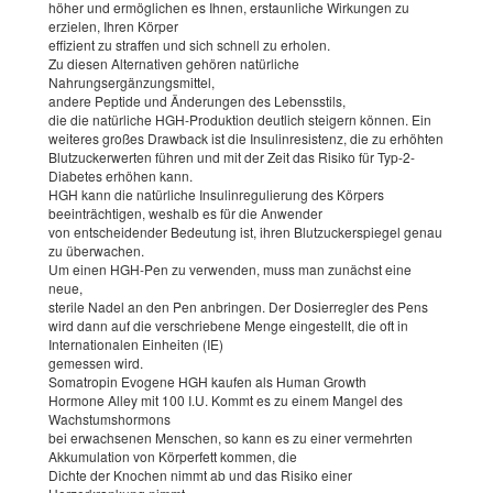
höher und ermöglichen es Ihnen, erstaunliche Wirkungen zu
erzielen, Ihren Körper
effizient zu straffen und sich schnell zu erholen.
Zu diesen Alternativen gehören natürliche
Nahrungsergänzungsmittel,
andere Peptide und Änderungen des Lebensstils,
die die natürliche HGH-Produktion deutlich steigern können. Ein
weiteres großes Drawback ist die Insulinresistenz, die zu erhöhten
Blutzuckerwerten führen und mit der Zeit das Risiko für Typ-2-
Diabetes erhöhen kann.
HGH kann die natürliche Insulinregulierung des Körpers
beeinträchtigen, weshalb es für die Anwender
von entscheidender Bedeutung ist, ihren Blutzuckerspiegel genau
zu überwachen.
Um einen HGH-Pen zu verwenden, muss man zunächst eine
neue,
sterile Nadel an den Pen anbringen. Der Dosierregler des Pens
wird dann auf die verschriebene Menge eingestellt, die oft in
Internationalen Einheiten (IE)
gemessen wird.
Somatropin Evogene HGH kaufen als Human Growth
Hormone Alley mit 100 I.U. Kommt es zu einem Mangel des
Wachstumshormons
bei erwachsenen Menschen, so kann es zu einer vermehrten
Akkumulation von Körperfett kommen, die
Dichte der Knochen nimmt ab und das Risiko einer