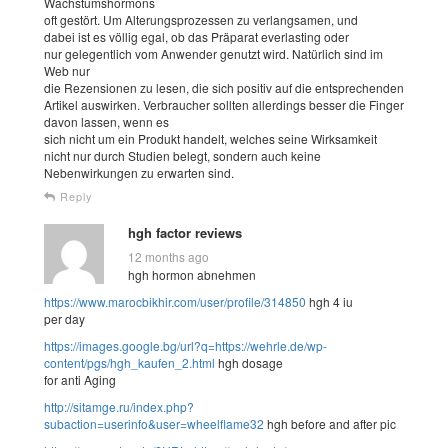
Wachstumshormons
oft gestört. Um Alterungsprozessen zu verlangsamen, und
dabei ist es völlig egal, ob das Präparat everlasting oder
nur gelegentlich vom Anwender genutzt wird. Natürlich sind im
Web nur
die Rezensionen zu lesen, die sich positiv auf die entsprechenden
Artikel auswirken. Verbraucher sollten allerdings besser die Finger
davon lassen, wenn es
sich nicht um ein Produkt handelt, welches seine Wirksamkeit
nicht nur durch Studien belegt, sondern auch keine
Nebenwirkungen zu erwarten sind.
Reply
hgh factor reviews
12 months ago
hgh hormon abnehmen
https://www.marocbikhir.com/user/profile/314850
hgh 4 iu
per day
https://images.google.bg/url?q=https://wehrle.de/wp-
content/pgs/hgh_kaufen_2.html
hgh dosage
for anti Aging
http://sitamge.ru/index.php?
subaction=userinfo&user=wheelflame32
hgh before and after pic