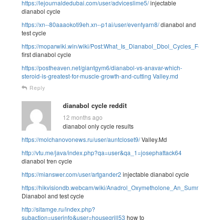
https://lejournaldedubai.com/user/adviceslime5/
injectable
dianabol cycle
https://xn--80aaaokoti9eh.xn--p1ai/user/eventyarn8/
dianabol and
test cycle
https://moparwiki.win/wiki/Post:What_Is_Dianabol_Dbol_Cycles_Features
first dianabol cycle
https://postheaven.net/giantgym6/dianabol-vs-anavar-which-
steroid-is-greatest-for-muscle-growth-and-cutting
Valley.md
Reply
dianabol cycle reddit
12 months ago
dianabol only cycle results
https://molchanovonews.ru/user/auntcloset9/
Valley.Md
http://vtu.me/java/index.php?qa=user&qa_1=josephattack64
dianabol tren cycle
https://mianswer.com/user/artgander2
injectable dianabol cycle
https://hikvisiondb.webcam/wiki/Anadrol_Oxymetholone_An_Summary
Dianabol and test cycle
http://sitamge.ru/index.php?
subaction=userinfo&user=housegrill53
how to