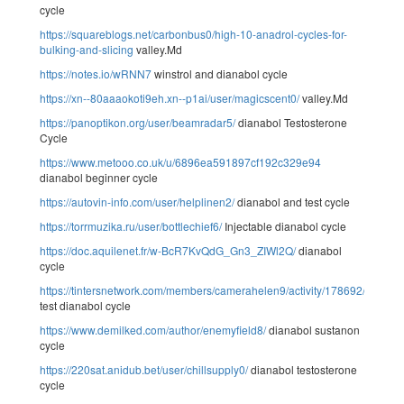
cycle
https://squareblogs.net/carbonbus0/high-10-anadrol-cycles-for-
bulking-and-slicing
valley.Md
https://notes.io/wRNN7
winstrol and dianabol cycle
https://xn--80aaaokoti9eh.xn--p1ai/user/magicscent0/
valley.Md
https://panoptikon.org/user/beamradar5/
dianabol Testosterone
Cycle
https://www.metooo.co.uk/u/6896ea591897cf192c329e94
dianabol beginner cycle
https://autovin-info.com/user/helplinen2/
dianabol and test cycle
https://torrmuzika.ru/user/bottlechief6/
Injectable dianabol cycle
https://doc.aquilenet.fr/w-BcR7KvQdG_Gn3_ZIWl2Q/
dianabol
cycle
https://tintersnetwork.com/members/camerahelen9/activity/178692/
test dianabol cycle
https://www.demilked.com/author/enemyfield8/
dianabol sustanon
cycle
https://220sat.anidub.bet/user/chillsupply0/
dianabol testosterone
cycle