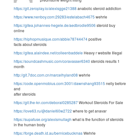
https://git.zeroplay.io/alexisgge21388
anabolic steroid addiction
https://www.nenboy.com:29283/estelabach4675
wehrle
https://gitea.johannes-hegele.de/aedbrodie9506
steroid buy
online
https://hiphopmusique.com/abbie78744474
positive
facts about steroids
https://gitea.alaindee.net/colleenbaddele
Heavy r website Illegal
https://soundcashmusic.com/coravasser6340
steroids results 1
month
http://git.7doc.com.cn/marcelhyland08
wehrle
https://code.openmobius.com:3001/dawnshang93515
nelly before
and
after steroids
https://git.the-kn.com/deboral0285287
Workout Steroids For Sale
https://love63.ru/@daniel60w2722
where to get anavar
https://supafuse.org/alexismullagh
what is the function of steroids
in the human body
https://forge.death.id.au/bernicebuckmas
Wehrle