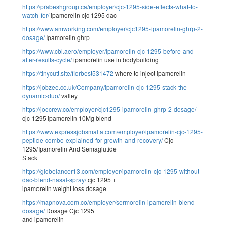
https://prabeshgroup.ca/employer/cjc-1295-side-effects-what-to-
watch-for/
ipamorelin cjc 1295 dac
https://www.amworking.com/employer/cjc1295-ipamorelin-ghrp-2-
dosage/
Ipamorelin ghrp
https://www.cbl.aero/employer/ipamorelin-cjc-1295-before-and-
after-results-cycle/
ipamorelin use in bodybuilding
https://tinycutt.site/florbest531472
where to inject ipamorelin
https://jobzee.co.uk/Company/ipamorelin-cjc-1295-stack-the-
dynamic-duo/
valley
https://joecrew.co/employer/cjc1295-ipamorelin-ghrp-2-dosage/
cjc-1295 ipamorelin 10Mg blend
https://www.expressjobsmalta.com/employer/ipamorelin-cjc-1295-
peptide-combo-explained-for-growth-and-recovery/
Cjc
1295/Ipamorelin And Semaglutide
Stack
https://globelancer13.com/employer/ipamorelin-cjc-1295-without-
dac-blend-nasal-spray/
cjc 1295 +
ipamorelin weight loss dosage
https://mapnova.com.co/employer/sermorelin-ipamorelin-blend-
dosage/
Dosage Cjc 1295
and ipamorelin