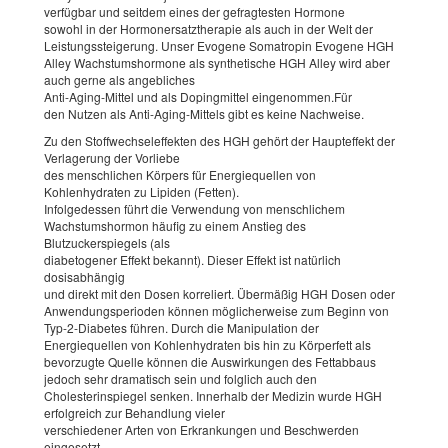
verfügbar und seitdem eines der gefragtesten Hormone
sowohl in der Hormonersatztherapie als auch in der Welt der
Leistungssteigerung. Unser Evogene Somatropin Evogene HGH
Alley Wachstumshormone als synthetische HGH Alley wird aber
auch gerne als angebliches
Anti-Aging-Mittel und als Dopingmittel eingenommen.Für
den Nutzen als Anti-Aging-Mittels gibt es keine Nachweise.
Zu den Stoffwechseleffekten des HGH gehört der Haupteffekt der
Verlagerung der Vorliebe
des menschlichen Körpers für Energiequellen von
Kohlenhydraten zu Lipiden (Fetten).
Infolgedessen führt die Verwendung von menschlichem
Wachstumshormon häufig zu einem Anstieg des
Blutzuckerspiegels (als
diabetogener Effekt bekannt). Dieser Effekt ist natürlich
dosisabhängig
und direkt mit den Dosen korreliert. Übermäßig HGH Dosen oder
Anwendungsperioden können möglicherweise zum Beginn von
Typ-2-Diabetes führen. Durch die Manipulation der
Energiequellen von Kohlenhydraten bis hin zu Körperfett als
bevorzugte Quelle können die Auswirkungen des Fettabbaus
jedoch sehr dramatisch sein und folglich auch den
Cholesterinspiegel senken. Innerhalb der Medizin wurde HGH
erfolgreich zur Behandlung vieler
verschiedener Arten von Erkrankungen und Beschwerden
eingesetzt.