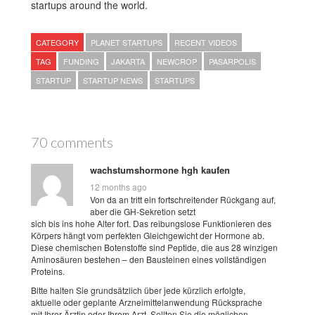
startups around the world.
CATEGORY
PLANET STARTUPS
RECENT VIDEOS
TAG
FUNDING
JAKARTA
NEWCROP
PASARPOLIS
STARTUP
STARTUP NEWS
STARTUPS
70 comments
wachstumshormone hgh kaufen
12 months ago
Von da an tritt ein fortschreitender Rückgang auf,
aber die GH-Sekretion setzt
sich bis ins hohe Alter fort. Das reibungslose Funktionieren des
Körpers hängt vom perfekten Gleichgewicht der Hormone ab.
Diese chemischen Botenstoffe sind Peptide, die aus 28 winzigen
Aminosäuren bestehen – den Bausteinen eines vollständigen
Proteins.
Bitte halten Sie grundsätzlich über jede kürzlich erfolgte,
aktuelle oder geplante Arzneimittelanwendung Rücksprache
mit Ihrer Ärztin oder Ihrem Arzt. Sollten Sie die möglichen