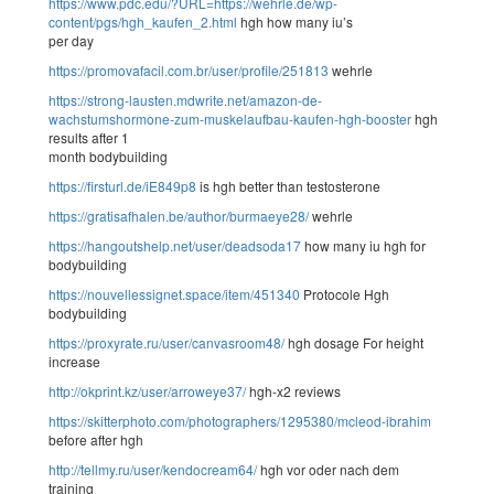
https://www.pdc.edu/?URL=https://wehrle.de/wp-
content/pgs/hgh_kaufen_2.html
hgh how many iu’s
per day
https://promovafacil.com.br/user/profile/251813
wehrle
https://strong-lausten.mdwrite.net/amazon-de-
wachstumshormone-zum-muskelaufbau-kaufen-hgh-booster
hgh
results after 1
month bodybuilding
https://firsturl.de/iE849p8
is hgh better than testosterone
https://gratisafhalen.be/author/burmaeye28/
wehrle
https://hangoutshelp.net/user/deadsoda17
how many iu hgh for
bodybuilding
https://nouvellessignet.space/item/451340
Protocole Hgh
bodybuilding
https://proxyrate.ru/user/canvasroom48/
hgh dosage For height
increase
http://okprint.kz/user/arroweye37/
hgh-x2 reviews
https://skitterphoto.com/photographers/1295380/mcleod-ibrahim
before after hgh
http://tellmy.ru/user/kendocream64/
hgh vor oder nach dem
training