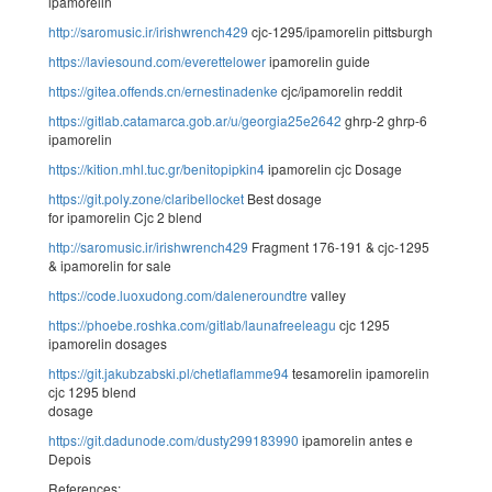
ipamorelin
http://saromusic.ir/irishwrench429
cjc-1295/ipamorelin pittsburgh
https://laviesound.com/everettelower
ipamorelin guide
https://gitea.offends.cn/ernestinadenke
cjc/ipamorelin reddit
https://gitlab.catamarca.gob.ar/u/georgia25e2642
ghrp-2 ghrp-6
ipamorelin
https://kition.mhl.tuc.gr/benitopipkin4
ipamorelin cjc Dosage
https://git.poly.zone/claribellocket
Best dosage
for ipamorelin Cjc 2 blend
http://saromusic.ir/irishwrench429
Fragment 176-191 & cjc-1295
& ipamorelin for sale
https://code.luoxudong.com/daleneroundtre
valley
https://phoebe.roshka.com/gitlab/launafreeleagu
cjc 1295
ipamorelin dosages
https://git.jakubzabski.pl/chetlaflamme94
tesamorelin ipamorelin
cjc 1295 blend
dosage
https://git.dadunode.com/dusty299183990
ipamorelin antes e
Depois
References: