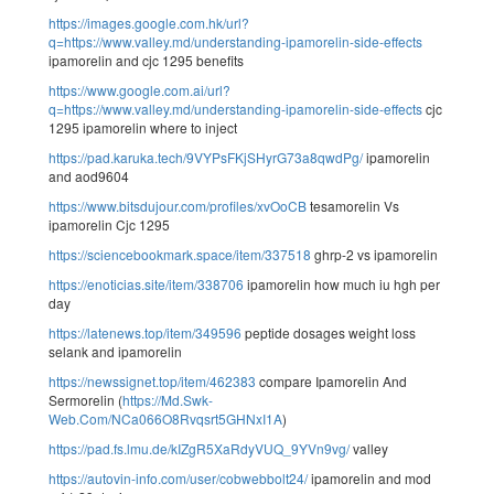
https://images.google.com.hk/url?
q=https://www.valley.md/understanding-ipamorelin-side-effects
ipamorelin and cjc 1295 benefits
https://www.google.com.ai/url?
q=https://www.valley.md/understanding-ipamorelin-side-effects
cjc
1295 ipamorelin where to inject
https://pad.karuka.tech/9VYPsFKjSHyrG73a8qwdPg/
ipamorelin
and aod9604
https://www.bitsdujour.com/profiles/xvOoCB
tesamorelin Vs
ipamorelin Cjc 1295
https://sciencebookmark.space/item/337518
ghrp-2 vs ipamorelin
https://enoticias.site/item/338706
ipamorelin how much iu hgh per
day
https://latenews.top/item/349596
peptide dosages weight loss
selank and ipamorelin
https://newssignet.top/item/462383
compare Ipamorelin And
Sermorelin (
https://Md.Swk-
Web.Com/NCa066O8Rvqsrt5GHNxI1A
)
https://pad.fs.lmu.de/kIZgR5XaRdyVUQ_9YVn9vg/
valley
https://autovin-info.com/user/cobwebbolt24/
ipamorelin and mod