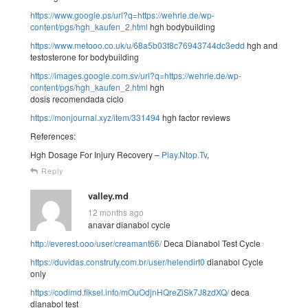
https://www.google.ps/url?q=https://wehrle.de/wp-
content/pgs/hgh_kaufen_2.html
hgh bodybuilding
https://www.metooo.co.uk/u/68a5b03f8c76943744dc3edd
hgh and
testosterone for bodybuilding
https://images.google.com.sv/url?q=https://wehrle.de/wp-
content/pgs/hgh_kaufen_2.html
hgh
dosis recomendada ciclo
https://monjournal.xyz/item/331494
hgh factor reviews
References:
Hgh Dosage For Injury Recovery –
Play.Ntop.Tv
,
Reply
valley.md
12 months ago
anavar dianabol cycle
http://everest.ooo/user/creamant66/
Deca Dianabol Test Cycle
https://duvidas.construfy.com.br/user/helendirt0
dianabol Cycle
only
https://codimd.fiksel.info/mOuOdjnHQreZiSk7J8zdXQ/
deca
dianabol test