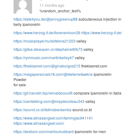
11 months ago
%random_anchor_text%
https://date4you.de/@jennygreenup88
subcutaneous injection in
belly ipamorelin
https://www.herzog-it.de/florenemixon26
https://www.herzog-it.de/
https://musicplayer.hu/leifstone21203
valley
https://gitea.ideaopen.cn/stephaine90k73
valley
https://rymmusic.com/martinkelley47
valley
https://thekissmet.com/@ginaburgos215
thekissmet.com
https://megapersonals18.com/@stefaniefawkne
ipamorelin
Powder
for sale
https://git.hanckh.top/reinaldocoull6
comprare ipamorelin in italia
https://camtalking.com/@maydecoteau343
valley
https://sound.co.id/fatimabeckenba
sound.co.Id
https://www.atmasangeet.com/tammyjac941141
https://www.atmasangeet.com/
https://dexbom.com/marilouhubbard
Ipamorelin for men