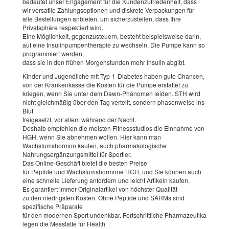
bedeutet unser Engagement für die Kundenzufriedenheit, dass
wir versatile Zahlungsoptionen und diskrete Verpackungen für
alle Bestellungen anbieten, um sicherzustellen, dass Ihre
Privatsphäre respektiert wird.
Eine Möglichkeit, gegenzusteuern, besteht beispielsweise darin,
auf eine Insulinpumpentherapie zu wechseln. Die Pumpe kann so
programmiert werden,
dass sie in den frühen Morgenstunden mehr Insulin abgibt.
Kinder und Jugendliche mit Typ-1-Diabetes haben gute Chancen,
von der Krankenkasse die Kosten für die Pumpe erstattet zu
kriegen, wenn Sie unter dem Dawn-Phänomen leiden. STH wird
nicht gleichmäßig über den Tag verteilt, sondern phasenweise ins
Blut
freigesetzt, vor allem während der Nacht.
Deshalb empfehlen die meisten Fitnessstudios die Einnahme von
HGH, wenn Sie abnehmen wollen. Hier kann man
Wachstumshormon kaufen, auch pharmakologische
Nahrungsergänzungsmittel für Sportler.
Das Online-Geschäft bietet die besten Preise
für Peptide und Wachstumshormone HGH, und Sie können auch
eine schnelle Lieferung anfordern und leicht Artikeln kaufen.
Es garantiert immer Originalartikel von höchster Qualität
zu den niedrigsten Kosten. Ohne Peptide und SARMs sind
spezifische Präparate
für den modernen Sport undenkbar. Fortschrittliche Pharmazeutika
legen die Messlatte für Health