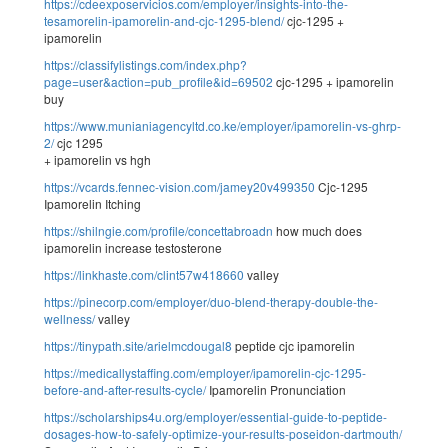
https://cdeexposervicios.com/employer/insights-into-the-
tesamorelin-ipamorelin-and-cjc-1295-blend/
cjc-1295 +
ipamorelin
https://classifylistings.com/index.php?
page=user&action=pub_profile&id=69502
cjc-1295 + ipamorelin
buy
https://www.munianiagencyltd.co.ke/employer/ipamorelin-vs-ghrp-
2/
cjc 1295
+ ipamorelin vs hgh
https://vcards.fennec-vision.com/jamey20v499350
Cjc-1295
Ipamorelin Itching
https://shilngie.com/profile/concettabroadn
how much does
ipamorelin increase testosterone
https://linkhaste.com/clint57w418660
valley
https://pinecorp.com/employer/duo-blend-therapy-double-the-
wellness/
valley
https://tinypath.site/arielmcdougal8
peptide cjc ipamorelin
https://medicallystaffing.com/employer/ipamorelin-cjc-1295-
before-and-after-results-cycle/
Ipamorelin Pronunciation
https://scholarships4u.org/employer/essential-guide-to-peptide-
dosages-how-to-safely-optimize-your-results-poseidon-dartmouth/