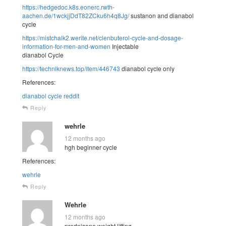
https://hedgedoc.k8s.eonerc.rwth-
aachen.de/1wckjjDdT82ZCku6h4q8Jg/
sustanon and dianabol
cycle
https://mistchalk2.werite.net/clenbuterol-cycle-and-dosage-
information-for-men-and-women
Injectable
dianabol Cycle
https://techniknews.top/item/446743
dianabol cycle only
References:
dianabol cycle reddit
Reply
wehrle
12 months ago
hgh beginner cycle
References:
wehrle
Reply
Wehrle
12 months ago
prednisone weight lifting