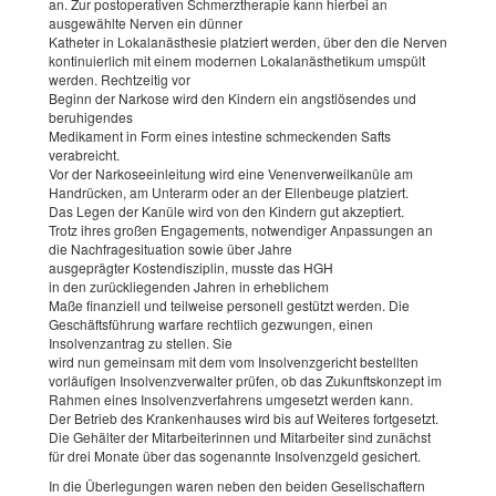
an. Zur postoperativen Schmerztherapie kann hierbei an
ausgewählte Nerven ein dünner
Katheter in Lokalanästhesie platziert werden, über den die Nerven
kontinuierlich mit einem modernen Lokalanästhetikum umspült
werden. Rechtzeitig vor
Beginn der Narkose wird den Kindern ein angstlösendes und
beruhigendes
Medikament in Form eines intestine schmeckenden Safts
verabreicht.
Vor der Narkoseeinleitung wird eine Venenverweilkanüle am
Handrücken, am Unterarm oder an der Ellenbeuge platziert.
Das Legen der Kanüle wird von den Kindern gut akzeptiert.
Trotz ihres großen Engagements, notwendiger Anpassungen an
die Nachfragesituation sowie über Jahre
ausgeprägter Kostendisziplin, musste das HGH
in den zurückliegenden Jahren in erheblichem
Maße finanziell und teilweise personell gestützt werden. Die
Geschäftsführung warfare rechtlich gezwungen, einen
Insolvenzantrag zu stellen. Sie
wird nun gemeinsam mit dem vom Insolvenzgericht bestellten
vorläufigen Insolvenzverwalter prüfen, ob das Zukunftskonzept im
Rahmen eines Insolvenzverfahrens umgesetzt werden kann.
Der Betrieb des Krankenhauses wird bis auf Weiteres fortgesetzt.
Die Gehälter der Mitarbeiterinnen und Mitarbeiter sind zunächst
für drei Monate über das sogenannte Insolvenzgeld gesichert.
In die Überlegungen waren neben den beiden Gesellschaftern