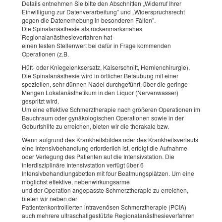
Details entnehmen Sie bitte den Abschnitten „Widerruf Ihrer
Einwilligung zur Datenverarbeitung” und „Widerspruchsrecht
gegen die Datenerhebung in besonderen Fällen”.
Die Spinalanästhesie als rückenmarksnahes
Regionalanästhesieverfahren hat
einen festen Stellenwert bei dafür in Frage kommenden
Operationen (z.B.
Hüft- oder Kniegelenksersatz, Kaiserschnitt, Hernienchirurgie).
Die Spinalanästhesie wird in örtlicher Betäubung mit einer
speziellen, sehr dünnen Nadel durchgeführt, über die geringe
Mengen Lokalanästhetikum in den Liquor (Nervenwasser)
gespritzt wird.
Um eine effektive Schmerztherapie nach größeren Operationen im
Bauchraum oder gynäkologischen Operationen sowie in der
Geburtshilfe zu erreichen, bieten wir die thorakale bzw.
Wenn aufgrund des Krankheitsbildes oder des Krankheitsverlaufs
eine Intensivbehandlung erforderlich ist, erfolgt die Aufnahme
oder Verlegung des Patienten auf die Intensivstation. Die
interdisziplinäre Intensivstation verfügt über 6
Intensivbehandlungsbetten mit four Beatmungsplätzen. Um eine
möglichst effektive, nebenwirkungsarme
und der Operation angepasste Schmerztherapie zu erreichen,
bieten wir neben der
Patientenkontrollierten intravenösen Schmerztherapie (PCIA)
auch mehrere ultraschallgestützte Regionalanästhesieverfahren