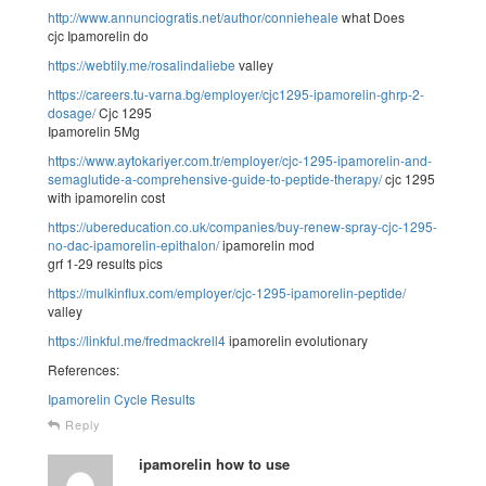
http://www.annunciogratis.net/author/connieheale
what Does
cjc Ipamorelin do
https://webtily.me/rosalindaliebe
valley
https://careers.tu-varna.bg/employer/cjc1295-ipamorelin-ghrp-2-
dosage/
Cjc 1295
Ipamorelin 5Mg
https://www.aytokariyer.com.tr/employer/cjc-1295-ipamorelin-and-
semaglutide-a-comprehensive-guide-to-peptide-therapy/
cjc 1295
with ipamorelin cost
https://ubereducation.co.uk/companies/buy-renew-spray-cjc-1295-
no-dac-ipamorelin-epithalon/
ipamorelin mod
grf 1-29 results pics
https://mulkinflux.com/employer/cjc-1295-ipamorelin-peptide/
valley
https://linkful.me/fredmackrell4
ipamorelin evolutionary
References:
Ipamorelin Cycle Results
Reply
ipamorelin how to use