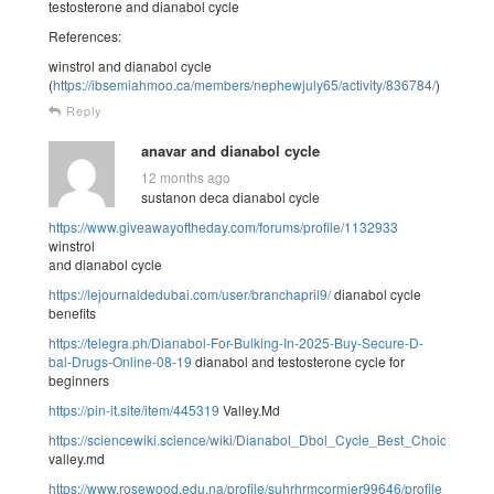
testosterone and dianabol cycle
References:
winstrol and dianabol cycle
(
https://ibsemiahmoo.ca/members/nephewjuly65/activity/836784/
)
Reply
anavar and dianabol cycle
12 months ago
sustanon deca dianabol cycle
https://www.giveawayoftheday.com/forums/profile/1132933
winstrol
and dianabol cycle
https://lejournaldedubai.com/user/branchapril9/
dianabol cycle
benefits
https://telegra.ph/Dianabol-For-Bulking-In-2025-Buy-Secure-D-
bal-Drugs-Online-08-19
dianabol and testosterone cycle for
beginners
https://pin-it.site/item/445319
Valley.Md
https://sciencewiki.science/wiki/Dianabol_Dbol_Cycle_Best_Choices_F
valley.md
https://www.rosewood.edu.na/profile/suhrhrmcormier99646/profile