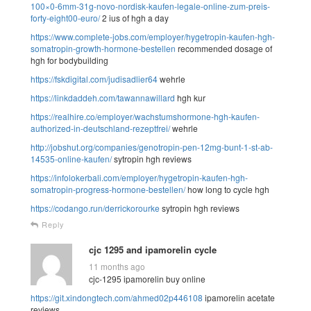
100×0-6mm-31g-novo-nordisk-kaufen-legale-online-zum-preis-
forty-eight00-euro/
2 ius of hgh a day
https://www.complete-jobs.com/employer/hygetropin-kaufen-hgh-
somatropin-growth-hormone-bestellen
recommended dosage of
hgh for bodybuilding
https://fskdigital.com/judisadlier64
wehrle
https://linkdaddeh.com/tawannawillard
hgh kur
https://realhire.co/employer/wachstumshormone-hgh-kaufen-
authorized-in-deutschland-rezeptfrei/
wehrle
http://jobshut.org/companies/genotropin-pen-12mg-bunt-1-st-ab-
14535-online-kaufen/
sytropin hgh reviews
https://infolokerbali.com/employer/hygetropin-kaufen-hgh-
somatropin-progress-hormone-bestellen/
how long to cycle hgh
https://codango.run/derrickorourke
sytropin hgh reviews
Reply
cjc 1295 and ipamorelin cycle
11 months ago
cjc-1295 ipamorelin buy online
https://git.xindongtech.com/ahmed02p446108
ipamorelin acetate
reviews