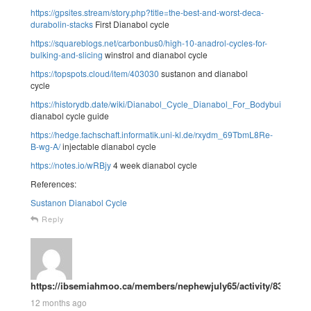
https://gpsites.stream/story.php?title=the-best-and-worst-deca-
durabolin-stacks
First Dianabol cycle
https://squareblogs.net/carbonbus0/high-10-anadrol-cycles-for-
bulking-and-slicing
winstrol and dianabol cycle
https://topspots.cloud/item/403030
sustanon and dianabol
cycle
https://historydb.date/wiki/Dianabol_Cycle_Dianabol_For_Bodybuilding
dianabol cycle guide
https://hedge.fachschaft.informatik.uni-kl.de/rxydm_69TbmL8Re-
B-wg-A/
injectable dianabol cycle
https://notes.io/wRBjy
4 week dianabol cycle
References:
Sustanon Dianabol Cycle
Reply
https://ibsemiahmoo.ca/members/nephewjuly65/activity/836784/
12 months ago