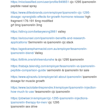
https://mixclassified.com/user/profile/949651
cjc-1295 ipamorelin
peptide nasal spray
https://www.diltexbrands.com/employer/ipamorelin-cjc-1295-
dosage:-synergistic-effects-for-growth-hormone-release/
hgh
fragment 176-191 6mg modified
grf 3mg ipamorelin 3mg
https://istincy.com/betseywong3661
valley
https://avicounsel.com/ipamorelin-benefits-and-research-
applications/
Sermorelin vs ipamorelin cjc stack
https://agedcarepharmacist.com.au/employer/tesamorelin-
ipamorelin-blend/
Valley
https://bitlink.one/shirleendunshe
is cjc 1295 Ipamorelin
https://trabaja.talendig.com/employer/tesamorelin-vs-ipamorelin-
peptide-comparison-guide/
sermorelin & ipamorelin for sale
https://www.ajirazetu.tz/employer/all-about-ipamorelin/
ipamorelin
dosage for muscle growth
https://www.laciotatentreprendre.fr/employer/ipamorelin-injection-
how-much-to-use/
tesamorelin cjc ipamorelin
https://jobwiser.in/employer/cjc-1295-ipamorelin-injections-
ipamorelin-therapy-for-men/
cjc 1295
ipamorelin sex drive