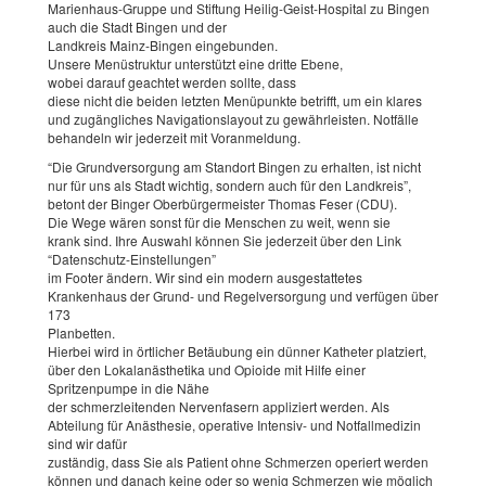
Marienhaus-Gruppe und Stiftung Heilig-Geist-Hospital zu Bingen
auch die Stadt Bingen und der
Landkreis Mainz-Bingen eingebunden.
Unsere Menüstruktur unterstützt eine dritte Ebene,
wobei darauf geachtet werden sollte, dass
diese nicht die beiden letzten Menüpunkte betrifft, um ein klares
und zugängliches Navigationslayout zu gewährleisten. Notfälle
behandeln wir jederzeit mit Voranmeldung.
“Die Grundversorgung am Standort Bingen zu erhalten, ist nicht
nur für uns als Stadt wichtig, sondern auch für den Landkreis”,
betont der Binger Oberbürgermeister Thomas Feser (CDU).
Die Wege wären sonst für die Menschen zu weit, wenn sie
krank sind. Ihre Auswahl können Sie jederzeit über den Link
“Datenschutz-Einstellungen”
im Footer ändern. Wir sind ein modern ausgestattetes
Krankenhaus der Grund- und Regelversorgung und verfügen über
173
Planbetten.
Hierbei wird in örtlicher Betäubung ein dünner Katheter platziert,
über den Lokalanästhetika und Opioide mit Hilfe einer
Spritzenpumpe in die Nähe
der schmerzleitenden Nervenfasern appliziert werden. Als
Abteilung für Anästhesie, operative Intensiv- und Notfallmedizin
sind wir dafür
zuständig, dass Sie als Patient ohne Schmerzen operiert werden
können und danach keine oder so wenig Schmerzen wie möglich