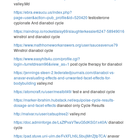
valley.Md
https://ebra.ewaucu.us/index.php?
page=user&action=pub_profile&id=520420
testosterone
cypionate And dianabol cycle
https://raindrop.io/rocketdaisy69/slaughterkessler6247-58949016
winstrol and dianabol cycle
https://www.mathhomeworkanswers.org/user/sauceavenue79
Winstrol dianabol cycle
https://www.easyhits4u.com/profile.cgi?
login=turretdream96&view_as=1
post cycle therapy for dianabol
https://jennings-steen-2.federatedjournals.com/dianabol-vs-
anavar-evaluating-effects-and-unwanted-facet-effects-for-
bodybuilding
valley.md
https://atomcraft.ru/user/mealbit49/
test e and dianabol cycle
https://marker-ibrahim.hubstack.net/equipoise-cycle-results-
dosage-and-facet-effects
dianabol only Cycle Results
http://malvar.ru/user/catsuptree2/
valley.md
https://doc.adminforge.de/LsZfPvaVTwuG5dKSG1x40A/
dianabol
cycle
https://pad.stuve.uni-ulm.de/FvXFLh6LSbujMrrZjfpTCA/
anavar