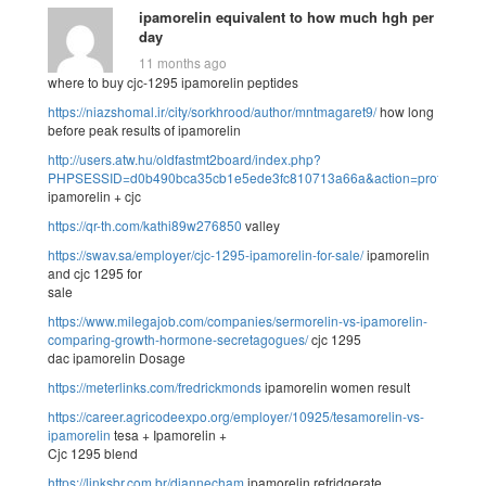
ipamorelin equivalent to how much hgh per
day
11 months ago
where to buy cjc-1295 ipamorelin peptides
https://niazshomal.ir/city/sorkhrood/author/mntmagaret9/
how long
before peak results of ipamorelin
http://users.atw.hu/oldfastmt2board/index.php?
PHPSESSID=d0b490bca35cb1e5ede3fc810713a66a&action=profile;u=9
ipamorelin + cjc
https://qr-th.com/kathi89w276850
valley
https://swav.sa/employer/cjc-1295-ipamorelin-for-sale/
ipamorelin
and cjc 1295 for
sale
https://www.milegajob.com/companies/sermorelin-vs-ipamorelin-
comparing-growth-hormone-secretagogues/
cjc 1295
dac ipamorelin Dosage
https://meterlinks.com/fredrickmonds
ipamorelin women result
https://career.agricodeexpo.org/employer/10925/tesamorelin-vs-
ipamorelin
tesa + Ipamorelin +
Cjc 1295 blend
https://linksbr.com.br/diannecham
ipamorelin refridgerate