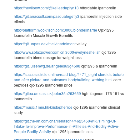
https://heylloow.com/@kelleedaplyn13
Affordable Ipamorelin
https://git.anacsoft.com/pasqualegetty3
ipamorelin injection side
effects
http://platform.wookitech.com:3000/blondellharrie
Cjc-1295
Ipamorelin Muscle Growth Benefits
https://git.unpas.dev/melvinadelmont
valley
http://www.solaxpower.com.cn:3000/evelyneshellsh
cjc 1295
ipamorelin blend dosage for weight loss
https://git.luisenwg.de/angeles63g4598
cjc1295 & Ipamorelin
https://successcircle.online/read-blog/4471_eight-steroids-before-
and-after-picture-and-outcomes-bodybuilding-weblog.html
core
peptides cjc-1295 ipamorelin price
https://gitea.ontoast.uk/peter35a263659
hgh fragment 176 191 vs
ipamorelin
https://music.1mm.hk/kristopherroe
cjc-1295 ipamorelin clinical
study
https://git.the-kn.com/charlienason4/4625450/wiki/Timing-Of-
Intake-To-Improve-Performance-In-Athletes-And-Bodily-Active-
People-Bodily-Activity
cjc-1295 ipamorelin cost
https://git.fandiyuan.com/angelocqc11197
valley