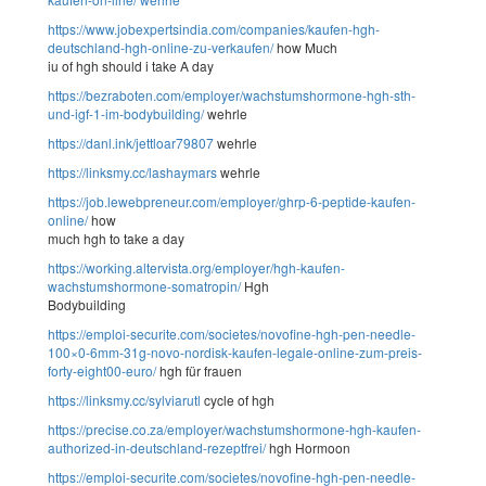
https://www.jobexpertsindia.com/companies/kaufen-hgh-
deutschland-hgh-online-zu-verkaufen/
how Much
iu of hgh should i take A day
https://bezraboten.com/employer/wachstumshormone-hgh-sth-
und-igf-1-im-bodybuilding/
wehrle
https://danl.ink/jettloar79807
wehrle
https://linksmy.cc/lashaymars
wehrle
https://job.lewebpreneur.com/employer/ghrp-6-peptide-kaufen-
online/
how
much hgh to take a day
https://working.altervista.org/employer/hgh-kaufen-
wachstumshormone-somatropin/
Hgh
Bodybuilding
https://emploi-securite.com/societes/novofine-hgh-pen-needle-
100×0-6mm-31g-novo-nordisk-kaufen-legale-online-zum-preis-
forty-eight00-euro/
hgh für frauen
https://linksmy.cc/sylviarutl
cycle of hgh
https://precise.co.za/employer/wachstumshormone-hgh-kaufen-
authorized-in-deutschland-rezeptfrei/
hgh Hormoon
https://emploi-securite.com/societes/novofine-hgh-pen-needle-