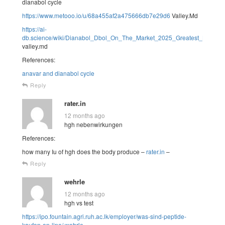
dianabol cycle
https://www.metooo.io/u/68a455af2a475666db7e29d6
Valley.Md
https://ai-
db.science/wiki/Dianabol_Dbol_On_The_Market_2025_Greatest_Legal_Db
valley.md
References:
anavar and dianabol cycle
Reply
rater.in
12 months ago
hgh nebenwirkungen
References:
how many Iu of hgh does the body produce –
rater.in
–
Reply
wehrle
12 months ago
hgh vs test
https://ipo.fountain.agri.ruh.ac.lk/employer/was-sind-peptide-
kaufen-on-line/
wehrle