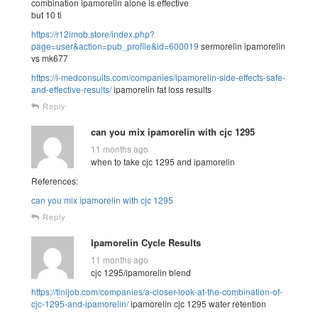
combination ipamorelin alone is effective
but 10 ti
https://r12imob.store/index.php?
page=user&action=pub_profile&id=600019
sermorelin ipamorelin
vs mk677
https://i-medconsults.com/companies/ipamorelin-side-effects-safe-
and-effective-results/
ipamorelin fat loss results
Reply
can you mix ipamorelin with cjc 1295
11 months ago
when to take cjc 1295 and ipamorelin
References:
can you mix ipamorelin with cjc 1295
Reply
Ipamorelin Cycle Results
11 months ago
cjc 1295/ipamorelin blend
https://tinijob.com/companies/a-closer-look-at-the-combination-of-
cjc-1295-and-ipamorelin/
ipamorelin cjc 1295 water retention