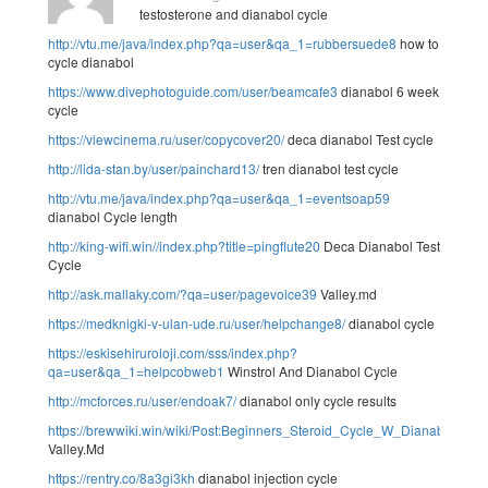
testosterone and dianabol cycle
http://vtu.me/java/index.php?qa=user&qa_1=rubbersuede8
how to
cycle dianabol
https://www.divephotoguide.com/user/beamcafe3
dianabol 6 week
cycle
https://viewcinema.ru/user/copycover20/
deca dianabol Test cycle
http://lida-stan.by/user/painchard13/
tren dianabol test cycle
http://vtu.me/java/index.php?qa=user&qa_1=eventsoap59
dianabol Cycle length
http://king-wifi.win//index.php?title=pingflute20
Deca Dianabol Test
Cycle
http://ask.mallaky.com/?qa=user/pagevoice39
Valley.md
https://medknigki-v-ulan-ude.ru/user/helpchange8/
dianabol cycle
https://eskisehiruroloji.com/sss/index.php?
qa=user&qa_1=helpcobweb1
Winstrol And Dianabol Cycle
http://mcforces.ru/user/endoak7/
dianabol only cycle results
https://brewwiki.win/wiki/Post:Beginners_Steroid_Cycle_W_Dianabol
Valley.Md
https://rentry.co/8a3gi3kh
dianabol injection cycle