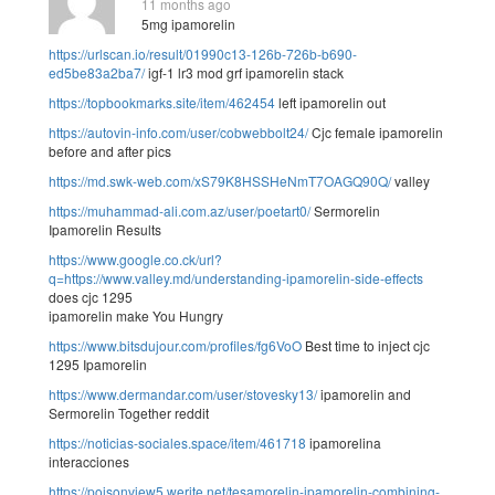
11 months ago
5mg ipamorelin
https://urlscan.io/result/01990c13-126b-726b-b690-
ed5be83a2ba7/
igf-1 lr3 mod grf ipamorelin stack
https://topbookmarks.site/item/462454
left ipamorelin out
https://autovin-info.com/user/cobwebbolt24/
Cjc female ipamorelin
before and after pics
https://md.swk-web.com/xS79K8HSSHeNmT7OAGQ90Q/
valley
https://muhammad-ali.com.az/user/poetart0/
Sermorelin
Ipamorelin Results
https://www.google.co.ck/url?
q=https://www.valley.md/understanding-ipamorelin-side-effects
does cjc 1295
ipamorelin make You Hungry
https://www.bitsdujour.com/profiles/fg6VoO
Best time to inject cjc
1295 Ipamorelin
https://www.dermandar.com/user/stovesky13/
ipamorelin and
Sermorelin Together reddit
https://noticias-sociales.space/item/461718
ipamorelina
interacciones
https://poisonview5.werite.net/tesamorelin-ipamorelin-combining-