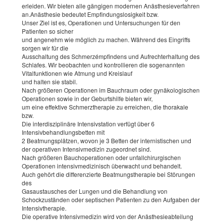
erleiden. Wir bieten alle gängigen modernen Anästhesieverfahren
an.Anästhesie bedeutet Empfindungslosigkeit bzw.
Unser Ziel ist es, Operationen und Untersuchungen für den
Patienten so sicher
und angenehm wie möglich zu machen. Während des Eingriffs
sorgen wir für die
Ausschaltung des Schmerzémpfindens und Aufrechterhaltung des
Schlafes. Wir beobachten und kontrollieren die sogenannten
Vitalfunktionen wie Atmung und Kreislauf
und halten sie stabil.
Nach größeren Operationen im Bauchraum oder gynäkologischen
Operationen sowie in der Geburtshilfe bieten wir,
um eine effektive Schmerztherapie zu erreichen, die thorakale
bzw.
Die interdisziplinäre Intensivstation verfügt über 6
Intensivbehandlungsbetten mit
2 Beatmungsplätzen, wovon je 3 Betten der internistischen und
der operativen Intensivmedizin zugeordnet sind.
Nach größeren Bauchoperationen oder unfallchirurgischen
Operationen intensivmedizinisch überwacht und behandelt.
Auch gehört die differenzierte Beatmungstherapie bei Störungen
des
Gasaustausches der Lungen und die Behandlung von
Schockzuständen oder septischen Patienten zu den Aufgaben der
Intensivtherapie.
Die operative Intensivmedizin wird von der Anästhesieabteilung