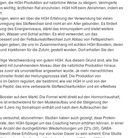
n, die HGH-Produktion auf natürliche Weise zu steigern. Verringerte
 es wichtig, ärztlichen Rat einzuholen. HGH hilft beim Abnehmen, indem es
t.
gen, wenn wir über die HGH Erfahrung der Verwendung bei vielen
nregung des Stoffwechsel sind nicht an ein Alter gebunden. Es fördert
ung des Energieniveaus, stärkt das Immunsystem und bietet weitere
otein, Wasser und Schlaf achten. Es wird verwendet, um das
bessert und der Fettsäurestoffwechsel zum Abbau von Fettspeichern
n Fragen geben, die uns im Zusammenhang mit echtem HGH Boostern, deren
 Injektionen für die Zufuhr, gestellt wurden. Dort erhalten Sie den
lige Verschwendung von gutem HGH. Aus diesem Grund sind, wie Sie
ht wird mit zunehmendem Niveau über die natürliche Produktion hinaus
 das zuvor als unvorstellbar angesehen wurde. Je mehr menschliches
neller findet der Heilungsprozess statt. Die Produktion von
 Gehirn reguliert, der bestimmt, wie viel HGH in und von der
 Peptid, das eine verbesserte Stoffwechselfunktion und ein effektives
n Booster auf dem Markt. Die Formel wirkt direkt auf den Hormonhaushalt,
es ist entscheidend für den Muskelaufbau und die Steigerung der
, der 5,zero mg Somatropin enthält und nach dem Aufbrauchen der
 du versuchst, abzunehmen. Studien haben auch gezeigt, dass Protein-
drate, den HGH-Spiegel um das Coaching herum erhöhen können. In einer
die Anzahl der durchgeführten Wiederholungen um 22% (30). GABA-
wohl diese Erhöhung nur von kurzer Dauer zu sein scheint. Eine Studie