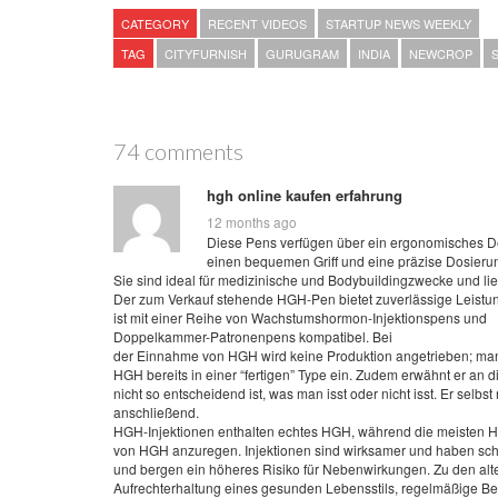
CATEGORY
RECENT VIDEOS
STARTUP NEWS WEEKLY
TAG
CITYFURNISH
GURUGRAM
INDIA
NEWCROP
74 comments
hgh online kaufen erfahrung
12 months ago
Diese Pens verfügen über ein ergonomisches D
einen bequemen Griff und eine präzise Dosieru
Sie sind ideal für medizinische und Bodybuildingzwecke und lie
Der zum Verkauf stehende HGH-Pen bietet zuverlässige Leistu
ist mit einer Reihe von Wachstumshormon-Injektionspens und
Doppelkammer-Patronenpens kompatibel. Bei
der Einnahme von HGH wird keine Produktion angetrieben; ma
HGH bereits in einer “fertigen” Type ein. Zudem erwähnt er an d
nicht so entscheidend ist, was man isst oder nicht isst. Er selbs
anschließend.
HGH-Injektionen enthalten echtes HGH, während die meisten H
von HGH anzuregen. Injektionen sind wirksamer und haben schn
und bergen ein höheres Risiko für Nebenwirkungen. Zu den al
Aufrechterhaltung eines gesunden Lebensstils, regelmäßige 