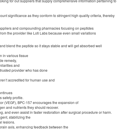
oking for out suppliers that supply comprehensive information pertaining to
 significance as they conform to stringent high quality criteria, thereby
e suppliers and compounding pharmacies focusing on peptides
 from the provider like Loti Labs because even small variations
and blend the peptide so it stays stable and will get absorbed well
 in various tissue
ide remedy,
ilarities and
a trusted provider who has done
ren’t accredited for human use and
continues
 safety profile.
actor (VEGF), BPC-157 encourages the expansion of
gen and nutrients they should recover.
, and even assist in faster restoration after surgical procedure or harm.
gent, stabilizing the
al lesions.
ut-brain axis, enhancing feedback between the