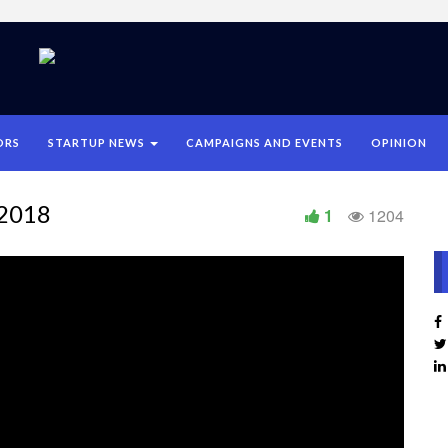
ORS
STARTUP NEWS
CAMPAIGNS AND EVENTS
OPINION
 2018
1
1204