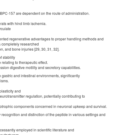
f BPC-157 are dependent on the route of administration.
ats with hind limb ischemia.
rculate
nted regenerative advantages to proper handling methods and
a completely researched
on, and bone injuries [29, 30, 31, 32].
 stability
relating to therapeutic effect.
on digestive motility and secretory capabilities.
n gastric and intestinal environments, significantly
isms.
plasticity and
urotransmitter regulation, potentially contributing to
eurotrophic components concerned in neuronal upkeep and survival.
 recognition and distinction of the peptide in various settings and
essantly employed in scientific literature and
nufacturers.