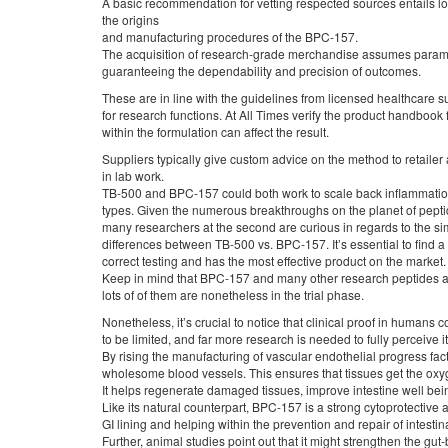
A basic recommendation for vetting respected sources entails lo
the origins
and manufacturing procedures of the BPC-157.
The acquisition of research-grade merchandise assumes paramount
guaranteeing the dependability and precision of outcomes.
These are in line with the guidelines from licensed healthcar
for research functions. At All Times verify the product handbook
within the formulation can affect the result.
Suppliers typically give custom advice on the method to retailer 
in lab work.
TB-500 and BPC-157 could both work to scale back inflammation
types. Given the numerous breakthroughs on the planet of pept
many researchers at the second are curious in regards to the sim
differences between TB-500 vs. BPC-157. It’s essential to find 
correct testing and has the most effective product on the market.
Keep in mind that BPC-157 and many other research peptides a
lots of of them are nonetheless in the trial phase.
Nonetheless, it’s crucial to notice that clinical proof in humans 
to be limited, and far more research is needed to fully perceive its
By rising the manufacturing of vascular endothelial progress f
wholesome blood vessels. This ensures that tissues get the oxy
It helps regenerate damaged tissues, improve intestine well being
Like its natural counterpart, BPC-157 is a strong cytoprotective a
GI lining and helping within the prevention and repair of intestin
Further, animal studies point out that it might strengthen the g