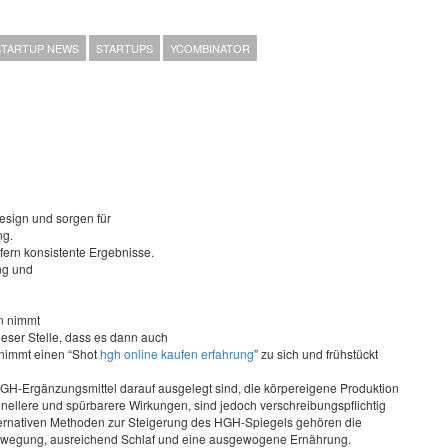
STARTUP NEWS
STARTUPS
YCOMBINATOR
esign und sorgen für
ng.
fern konsistente Ergebnisse.
ng und
n nimmt
ieser Stelle, dass es dann auch
t nimmt einen “Shot
hgh online kaufen erfahrung
” zu sich und frühstückt
GH-Ergänzungsmittel darauf ausgelegt sind, die körpereigene Produktion
ellere und spürbarere Wirkungen, sind jedoch verschreibungspflichtig
ternativen Methoden zur Steigerung des HGH-Spiegels gehören die
Bewegung, ausreichend Schlaf und eine ausgewogene Ernährung.