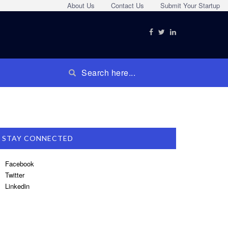
About Us
Contact Us
Submit Your Startup
STAY CONNECTED
Facebook
Twitter
Linkedin