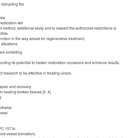
 disrupting the
 few
medication will
t method, additional study and to respect the authorized restrictions is
ptide.
nction in the way ahead for regenerative treatment,
 situations.
re exhibiting
uting its potential to hasten restoration occasions and enhance results,
research to be effective in treating ulcers,
repair and recovery.
 in healing broken tissues [3, 4].
g
othelial
essel
PC 157 to
ood vessel formation).