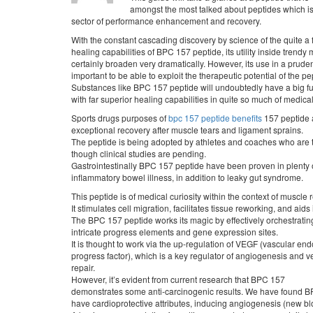
amongst the most talked about peptides which is
sector of performance enhancement and recovery.
With the constant cascading discovery by science of the quite a
healing capabilities of BPC 157 peptide, its utility inside trendy 
certainly broaden very dramatically. However, its use in a pruden
important to be able to exploit the therapeutic potential of the pe
Substances like BPC 157 peptide will undoubtedly have a big fu
with far superior healing capabilities in quite so much of medical
Sports drugs purposes of
bpc 157 peptide benefits
157 peptide a
exceptional recovery after muscle tears and ligament sprains.
The peptide is being adopted by athletes and coaches who are to
though clinical studies are pending.
Gastrointestinally BPC 157 peptide have been proven in plenty of 
inflammatory bowel illness, in addition to leaky gut syndrome.
This peptide is of medical curiosity within the context of muscle 
It stimulates cell migration, facilitates tissue reworking, and aids
The BPC 157 peptide works its magic by effectively orchestratin
intricate progress elements and gene expression sites.
It is thought to work via the up-regulation of VEGF (vascular end
progress factor), which is a key regulator of angiogenesis and v
repair.
However, it’s evident from current research that BPC 157
demonstrates some anti-carcinogenic results. We have found B
have cardioprotective attributes, inducing angiogenesis (new bl