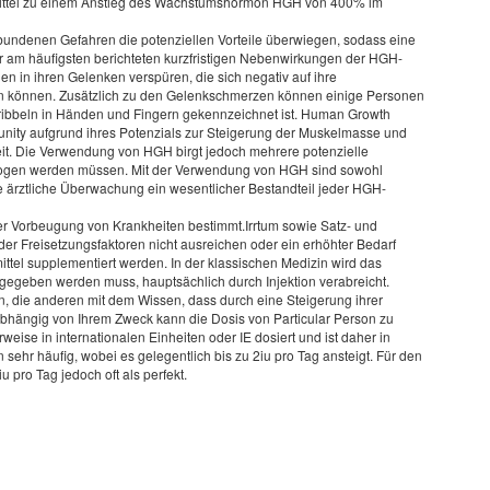
ttel zu einem Anstieg des Wachstumshormon HGH von 400% im
bundenen Gefahren die potenziellen Vorteile überwiegen, sodass eine
er am häufigsten berichteten kurzfristigen Nebenwirkungen der HGH-
in ihren Gelenken verspüren, die sich negativ auf ihre
ken können. Zusätzlich zu den Gelenkschmerzen können einige Personen
ribbeln in Händen und Fingern gekennzeichnet ist. Human Growth
ity aufgrund ihres Potenzials zur Steigerung der Muskelmasse und
t. Die Verwendung von HGH birgt jedoch mehrere potenzielle
wogen werden müssen. Mit der Verwendung von HGH sind sowohl
die ärztliche Überwachung ein wesentlicher Bestandteil jeder HGH-
er Vorbeugung von Krankheiten bestimmt.Irrtum sowie Satz- und
der Freisetzungsfaktoren nicht ausreichen oder ein erhöhter Bedarf
tel supplementiert werden. In der klassischen Medizin wird das
geben werden muss, hauptsächlich durch Injektion verabreicht.
, die anderen mit dem Wissen, dass durch eine Steigerung ihrer
 Abhängig von Ihrem Zweck kann die Dosis von Particular Person zu
se in internationalen Einheiten oder IE dosiert und ist daher in
sehr häufig, wobei es gelegentlich bis zu 2iu pro Tag ansteigt. Für den
u pro Tag jedoch oft als perfekt.